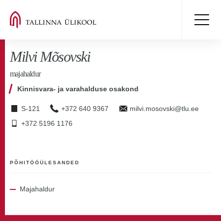
Milvi Mõsovski
majahaldur
Kinnisvara- ja varahalduse osakond
S-121
+372 640 9367
milvi.mosovski@tlu.ee
+372 5196 1176
PÕHITÖÖÜLESANDED
Majahaldur