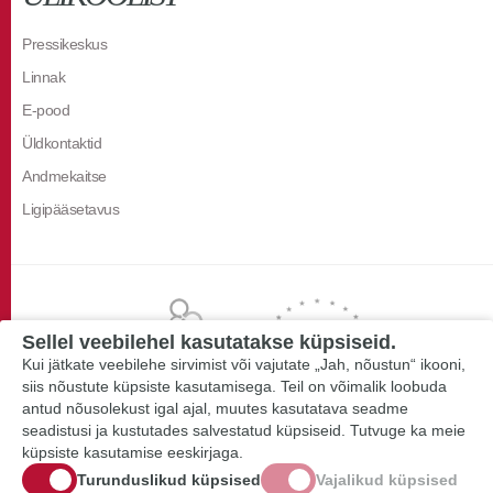
Pressikeskus
Linnak
E-pood
Üldkontaktid
Andmekaitse
Ligipääsetavus
Sellel veebilehel kasutatakse küpsiseid.
Kui jätkate veebilehe sirvimist või vajutate „Jah, nõustun“ ikooni,
siis nõustute küpsiste kasutamisega. Teil on võimalik loobuda
antud nõusolekust igal ajal, muutes kasutatava seadme
seadistusi ja kustutades salvestatud küpsiseid. Tutvuge ka meie
küpsiste kasutamise eeskirjaga.
Turunduslikud küpsised
Vajalikud küpsised