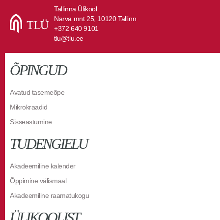
Tallinna Ülikool
Narva mnt 25, 10120 Tallinn
+372 640 9101
tlu@tlu.ee
ÕPINGUD
Avatud tasemeõpe
Mikrokraadid
Sisseastumine
TUDENGIELU
Akadeemiline kalender
Õppimine välismaal
Akadeemiline raamatukogu
ÜLIKOOLIST