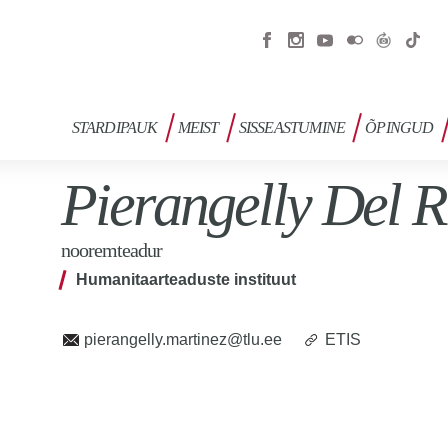
STARDIPAUK
MEIST
SISSEASTUMINE
ÕPINGUD
Pierangelly Del R
nooremteadur
Humanitaarteaduste instituut
pierangelly.martinez@tlu.ee
ETIS