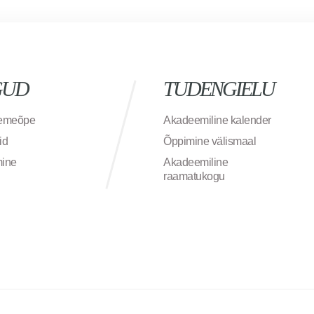
GUD
TUDENGIELU
semeõpe
Akadeemiline kalender
id
Õppimine välismaal
mine
Akadeemiline
raamatukogu