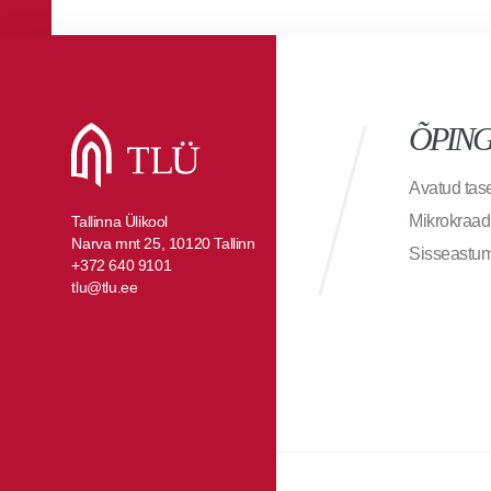
ÕPIN
Avatud ta
Mikrokraad
Tallinna Ülikool
Narva mnt 25, 10120 Tallinn
Sisseastu
+372 640 9101
tlu@tlu.ee