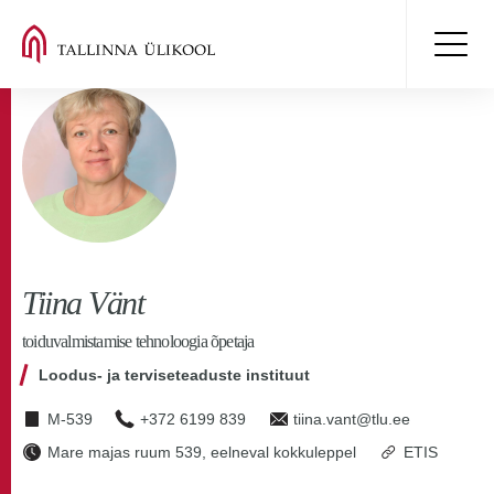
Tiina Vänt
toiduvalmistamise tehnoloogia õpetaja
Loodus- ja terviseteaduste instituut
M-539
+372 6199 839
tiina.vant@tlu.ee
Mare majas ruum 539, eelneval kokkuleppel
ETIS