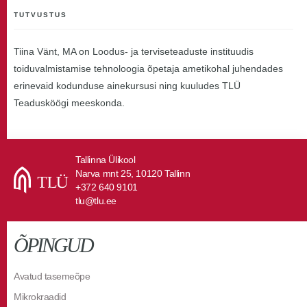
TUTVUSTUS
Tiina Vänt, MA on Loodus- ja terviseteaduste instituudis
toiduvalmistamise tehnoloogia õpetaja ametikohal juhendades
erinevaid kodunduse ainekursusi ning kuuludes TLÜ
Teadusköögi meeskonda.
Tallinna Ülikool
Narva mnt 25, 10120 Tallinn
+372 640 9101
tlu@tlu.ee
ÕPINGUD
Avatud tasemeõpe
Mikrokraadid