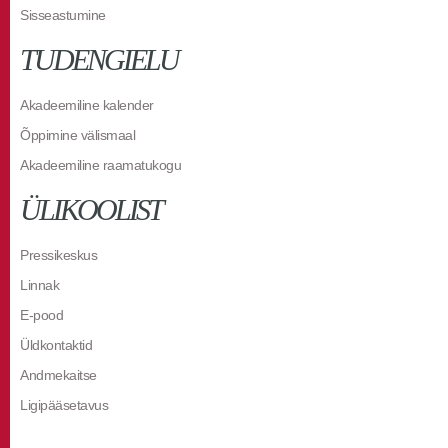
Sisseastumine
TUDENGIELU
Akadeemiline kalender
Õppimine välismaal
Akadeemiline raamatukogu
ÜLIKOOLIST
Pressikeskus
Linnak
E-pood
Üldkontaktid
Andmekaitse
Ligipääsetavus