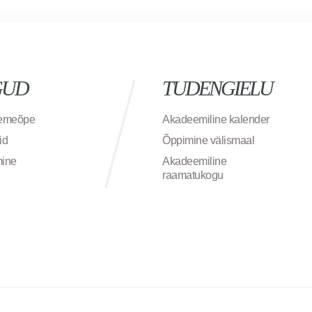
GUD
TUDENGIELU
semeõpe
Akadeemiline kalender
id
Õppimine välismaal
mine
Akadeemiline
raamatukogu