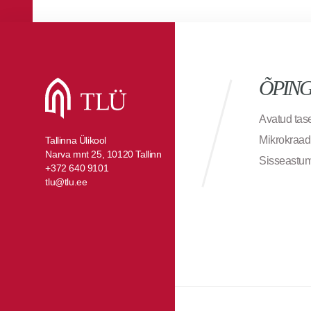
ÕPIN
Avatud ta
Mikrokraad
Tallinna Ülikool
Narva mnt 25, 10120 Tallinn
Sisseastu
+372 640 9101
tlu@tlu.ee