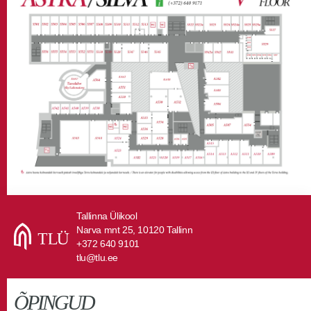
Tallinna Ülikool
Narva mnt 25, 10120 Tallinn
+372 640 9101
tlu@tlu.ee
ÕPINGUD