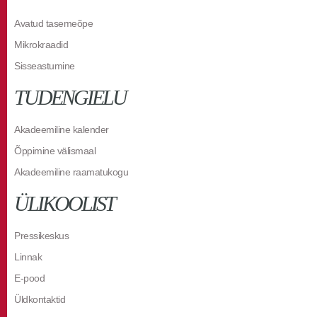
Avatud tasemeõpe
Mikrokraadid
Sisseastumine
TUDENGIELU
Akadeemiline kalender
Õppimine välismaal
Akadeemiline raamatukogu
ÜLIKOOLIST
Pressikeskus
Linnak
E-pood
Üldkontaktid