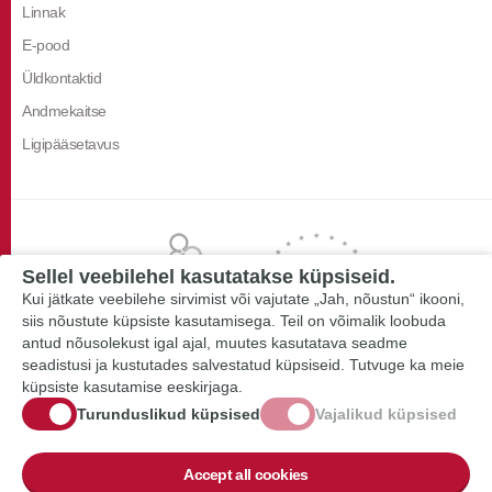
Linnak
E-pood
Üldkontaktid
Andmekaitse
Ligipääsetavus
Sellel veebilehel kasutatakse küpsiseid.
Kui jätkate veebilehe sirvimist või vajutate „Jah, nõustun“ ikooni,
siis nõustute küpsiste kasutamisega. Teil on võimalik loobuda
antud nõusolekust igal ajal, muutes kasutatava seadme
seadistusi ja kustutades salvestatud küpsiseid. Tutvuge ka meie
küpsiste kasutamise eeskirjaga.
Turunduslikud küpsised
Vajalikud küpsised
Accept all cookies