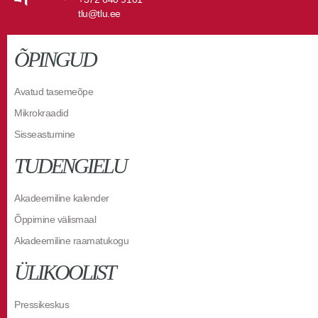
tlu@tlu.ee
ÕPINGUD
Avatud tasemeõpe
Mikrokraadid
Sisseastumine
TUDENGIELU
Akadeemiline kalender
Õppimine välismaal
Akadeemiline raamatukogu
ÜLIKOOLIST
Pressikeskus