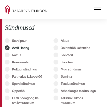
Sündmused
Stardipauk
Aktus
Avalik loeng
Doktoritöö kaitsmine
Näitus
Kontsert
Konverents
Koolitus
Kultuurisündmus
Muu sündmus
Partnerlus ja koostöö
Seminar
Spordisündmus
Teadussündmus
Õppetöö
Arheoloogia teaduskogu
Eesti pedagoogika
Tallinna Ülikooli
arhiivmuuseum
muuseum