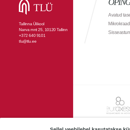
ÕPIN
Avatud ta
Mikrokraad
Tallinna Ülikool
Narva mnt 25, 10120 Tallinn
Sisseastu
+372 640 9101
tlu@tlu.ee
Sellel veebilehel kasutatakse kü