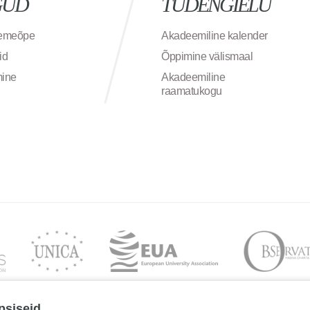
GUD
TUDENGIELU
semeõpe
Akadeemiline kalender
id
Õppimine välismaal
mine
Akadeemiline
raamatukogu
psiseid.