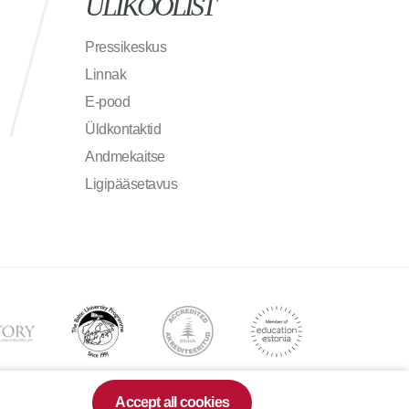
ÜLIKOOLIST
Pressikeskus
Linnak
E-pood
Üldkontaktid
Andmekaitse
Ligipääsetavus
Accept all cookies