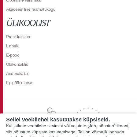
Akadeemiline raamatukogu
ÜLIKOOLIST
Pressikeskus
Linnak
E-pood
Üldkontaktid
Andmekaitse
Ligipääsetavus
Sellel veebilehel kasutatakse küpsiseid.
Kui jätkate veebilehe sirvimist või vajutate „Jah, nõustun“ ikooni,
siis nõustute küpsiste kasutamisega. Teil on võimalik loobuda