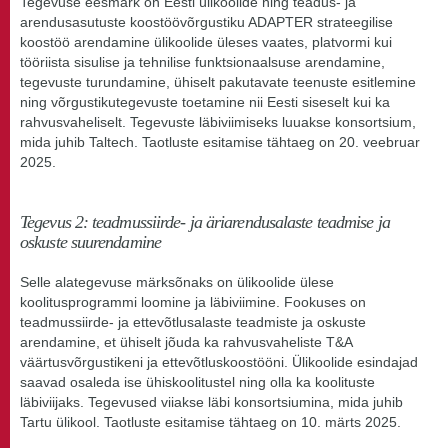
Tegevuse eesmärk on Eesti ülikoolide ning teadus- ja
arendusasutuste koostöövõrgustiku ADAPTER strateegilise
koostöö arendamine ülikoolide üleses vaates, platvormi kui
tööriista sisulise ja tehnilise funktsionaalsuse arendamine,
tegevuste turundamine, ühiselt pakutavate teenuste esitlemine
ning võrgustikutegevuste toetamine nii Eesti siseselt kui ka
rahvusvaheliselt. Tegevuste läbiviimiseks luuakse konsortsium,
mida juhib Taltech. Taotluste esitamise tähtaeg on 20. veebruar
2025.
Tegevus 2: teadmussiirde- ja äriarendusalaste teadmise ja
oskuste suurendamine
Selle alategevuse märksõnaks on ülikoolide ülese
koolitusprogrammi loomine ja läbiviimine. Fookuses on
teadmussiirde- ja ettevõtlusalaste teadmiste ja oskuste
arendamine, et ühiselt jõuda ka rahvusvaheliste T&A
väärtusvõrgustikeni ja ettevõtluskoostööni. Ülikoolide esindajad
saavad osaleda ise ühiskoolitustel ning olla ka koolituste
läbiviijaks. Tegevused viiakse läbi konsortsiumina, mida juhib
Tartu ülikool. Taotluste esitamise tähtaeg on 10. märts 2025.