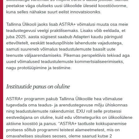
peetakse väga oluliseks uusi ülikoolide üleseid koostöövorme,
kuna selles nähakse suurt eelist innovatsiooniks.
Tallinna Ülikooli jaoks lisab ASTRA+ võimalusi muuta osa meie
teadustegevusi veelgi praktilisemaks. Lisaks võib eeldada, et
juba 2025. aasta sügisest saabub Adapteri kaudu päringuid
ettevõtetelt, eeskätt teaduspõhiste lahenduste vajadustega,
samuti suureneb võimalus teadustulemuste baasilt uute
teenuste väljaarendamiseks. Pikemas perspektiivis tekivad aga
uued võimalused teadustulemuste kommertsialiseerimiseks,
nagu prototüüpimine ja testimine.
Instituutide panus on oluline
ASTRA+ programm pakub Tallinna Ülikoolile hea võimaluse
tugevdada oma teadus- ja arendustegevuse mõju ühiskonnas
ning teadustulemuste rakendumist. EXU roll selle protsessi
eestvedajana on oluline, kuid edu võtmeteguriks on ülikooliülene
aktiivne koostöö ja panus. “ASTRA+ taotluste kokkupanemise
protsess sõltub programmi teistest alameetmetest, mis on
omavahelises sisulises seoses, oleme saanud kutse 2