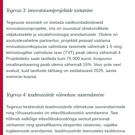
Tegevus 3: innovatsiooniprojektide toetamine
Tegevuse eesmärk on toetada valdkondadeüleseid
innovatsiooniprojekte, mis on suunatud ühiskondlikele
väljakutsetele ja süvatehnoloogia arendamisele. Oluline on
asutustevaheline partnerlus, projektid peavad vastama
innovatsiooniküpsuse valmiduse tasemele vähemalt 1-5 ning
tehnoloogilise valmiduse tase (TVT) peab olema vähemalt 4.
Projektideks saab taotleda kuni 75 000 eurot, kusjuures
omafinantseering peab olema vähemalt 15%. Voor pole veel
avatud, kuid taotluste tähtaeg on eeldatavasti 2025. aasta
esimene kvartal.
Tegevus 4: teadmussiirde võimekuse suurendamine
Tegevus keskendub teadmussiirde võimekuse suurendamisele
ning rõhuasetuseks on ettevõtluskoostöö arendamine. See
hõlmab eelkõige ettevõtluskoostööga seotud personali
värbamist ning spetsiifilisema ekspertiisi sisseostu, vajalike
tugiteenuste arendamist, teadmussiirde teenusteks keskkonna