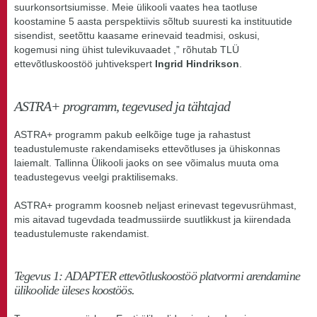
suurkonsortsiumisse. Meie ülikooli vaates hea taotluse
koostamine 5 aasta perspektiivis sõltub suuresti ka instituutide
sisendist, seetõttu kaasame erinevaid teadmisi, oskusi,
kogemusi ning ühist tulevikuvaadet ,” rõhutab TLÜ
ettevõtluskoostöö juhtivekspert
Ingrid Hindrikson
.
ASTRA+ programm, tegevused ja tähtajad
ASTRA+ programm pakub eelkõige tuge ja rahastust
teadustulemuste rakendamiseks ettevõtluses ja ühiskonnas
laiemalt. Tallinna Ülikooli jaoks on see võimalus muuta oma
teadustegevus veelgi praktilisemaks.
ASTRA+ programm koosneb neljast erinevast tegevusrühmast,
mis aitavad tugevdada teadmussiirde suutlikkust ja kiirendada
teadustulemuste rakendamist.
Tegevus 1: ADAPTER ettevõtluskoostöö platvormi arendamine
ülikoolide üleses koostöös.