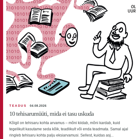
TEADUS
04.08.2026
10 tehisarumüüti, mida ei tasu uskuda
Kõigil on tehisaru kohta arvamus – mõni kiidab, mõni kardab, kuid
tegelikult kasutame seda kõik, teadlikult või enda teadmata. Samal ajal
ringleb tehisaru kohta palju eksiarvamusi. Sellest, kuidas asj...