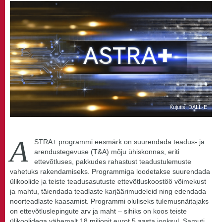
Kujutis: DALL·E
A
STRA+ programmi eesmärk on suurendada teadus- ja
arendustegevuse (T&A) mõju ühiskonnas, eriti
ettevõtluses, pakkudes rahastust teadustulemuste
vahetuks rakendamiseks. Programmiga loodetakse suurendada
ülikoolide ja teiste teadusasutuste ettevõtluskoostöö võimekust
ja mahtu, täiendada teadlaste karjäärimudeleid ning edendada
noorteadlaste kaasamist. Programmi oluliseks tulemusnäitajaks
on ettevõtluslepingute arv ja maht – sihiks on koos teiste
ülikoolidega vähemalt 18 miljonit eurot 5 aasta jooksul. Samuti