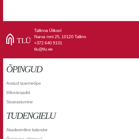
Tallinna Ülikool
Narva mnt 25, 10120 Tallinn
+372 640 9101
tlu@tlu.ee
ÕPINGUD
Avatud tasemeõpe
Mikrokraadid
Sisseastumine
TUDENGIELU
Akadeemiline kalender
Õppimine välismaal