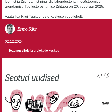
loomist ja täiendamist ning digilahenduste ja infosüsteemide
arendamist. Taotluste esitamise tähtaeg on 20. veebruar 2025.
Vaata lisa Riigi Tugiteenuste Keskuse
veebilehelt
.
Ermo Säks
02.12.2024
Teadmussiirde ja projektide keskus
Seotud uudised