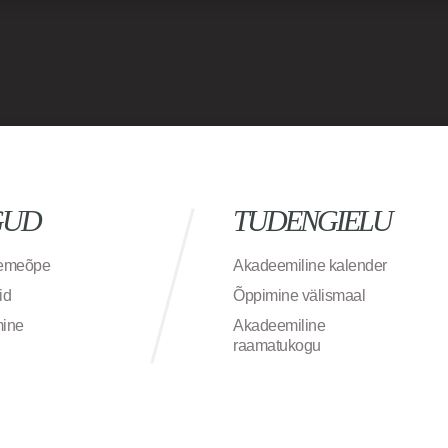
GUD
TUDENGIELU
semeõpe
Akadeemiline kalender
id
Õppimine välismaal
mine
Akadeemiline
raamatukogu