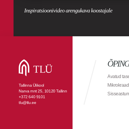
Inspiratsioonivideo arengukava koostajale
ÕPIN
Avatud ta
Mikrokraad
Tallinna Ülikool
Narva mnt 25, 10120 Tallinn
Sisseastu
+372 640 9101
tlu@tlu.ee