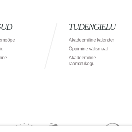
GUD
TUDENGIELU
semeõpe
Akadeemiline kalender
id
Õppimine välismaal
mine
Akadeemiline
raamatukogu