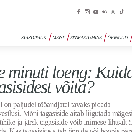
STARDIPAUK
MEIST
SISSEASTUMINE
ÕPINGUD
 minuti loeng: Kuid
asisidest võita?
 on paljudel tööandjatel tavaks pidada
estlusi. Mõni tagasiside aitab liigutada mäges
ühike ja järsk tagasiside võib inimese lihtsalt 
a. Kas tagasiside aitab õppida või hoopis pär