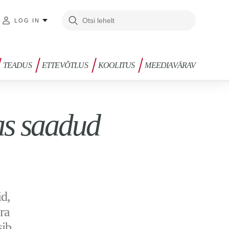
LOG IN
TEADUS
ETTEVÕTLUS
KOOLITUS
MEEDIAVÄRAV
as saadud
id,
ära
sib