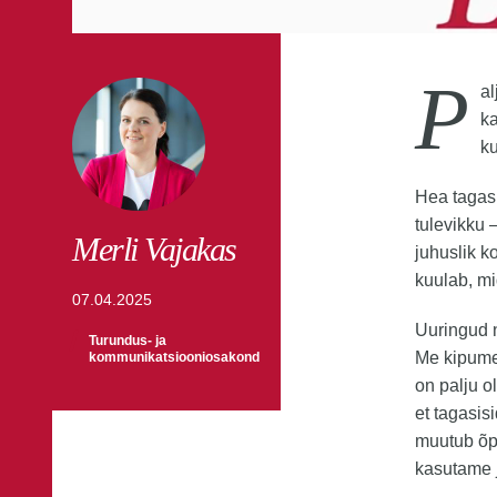
P
al
ka
k
Hea tagasi
tulevikku 
Merli Vajakas
juhuslik k
kuulab, mi
07.04.2025
Uuringud n
Turundus- ja
Me kipume
kommunikatsiooniosakond
on palju o
et tagasis
muutub õpp
kasutame j