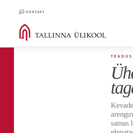
KONTAKT
TEADUS
Ühe
tag
Kevadel
arenguv
samas l
ehmatad