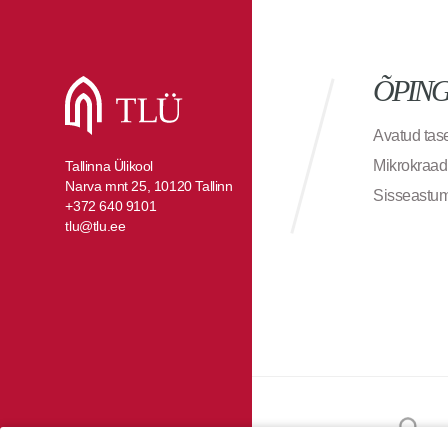
ÕPIN
Avatud ta
Mikrokraad
Tallinna Ülikool
Narva mnt 25, 10120 Tallinn
Sisseastu
+372 640 9101
tlu@tlu.ee