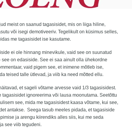
jud meist on saanud tagasisidet, mis on liiga hiline,
sutu või isegi demotiveeriv. Tegelikult on küsimus selles,
uidas me tagasisidet ise kasutame.
side ei ole hinnang minevikule, vaid see on suunatud
– see on edasiside. See ei saa ainult olla ühekordne
ommentaar, vaid pigem see, et inimene mõtleb ise,
da teised talle ütlevad, ja viib ka need mõtted ellu.
äitavad, et sageli võtame arvesse vaid 1/3 tagasisidest.
 tagasisidet ignoreerima või lausa moonutama. Seetõttu
lulisem see, mida me tagasisidest kaasa võtame, kui see,
idet antakse. Seega tasub meeles pidada, et tagasiside
imise ja arengu kiirendiks alles siis, kui me seda
a see viib tegudeni.