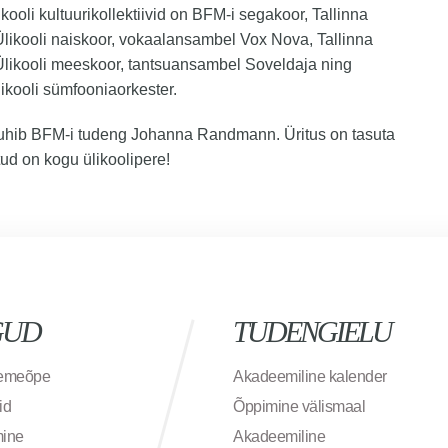
likooli kultuurikollektiivid on BFM-i segakoor, Tallinna
Ülikooli naiskoor, vokaalansambel Vox Nova, Tallinna
Ülikooli meeskoor, tantsuansambel Soveldaja ning
likooli sümfooniaorkester.
juhib BFM-i tudeng Johanna Randmann. Üritus on tasuta
ud on kogu ülikoolipere!
GUD
TUDENGIELU
semeõpe
Akadeemiline kalender
id
Õppimine välismaal
mine
Akadeemiline