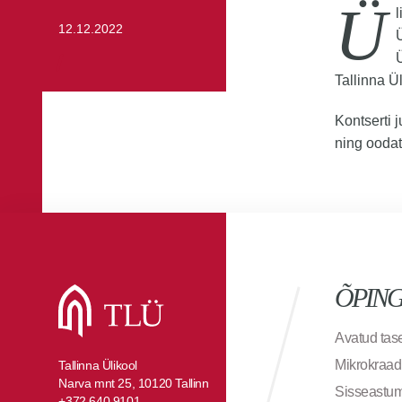
Ü
12.12.2022
Tallinna Ü
Kontserti 
ning oodat
ÕPIN
Avatud ta
Mikrokraad
Tallinna Ülikool
Narva mnt 25, 10120 Tallinn
Sisseastu
+372 640 9101