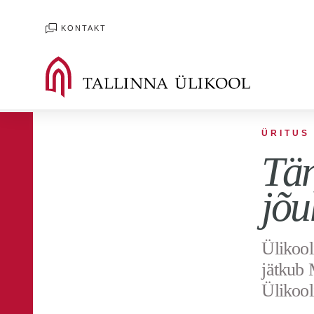
KONTAKT
ÜRITUS
Tän
jõu
Ülikool
jätkub 
Ülikooli