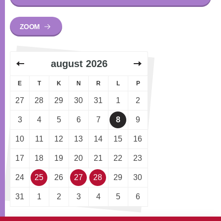
ZOOM
august
2026
E
T
K
N
R
L
P
27
28
29
30
31
1
2
3
4
5
6
7
8
9
10
11
12
13
14
15
16
17
18
19
20
21
22
23
24
25
26
27
28
29
30
31
1
2
3
4
5
6