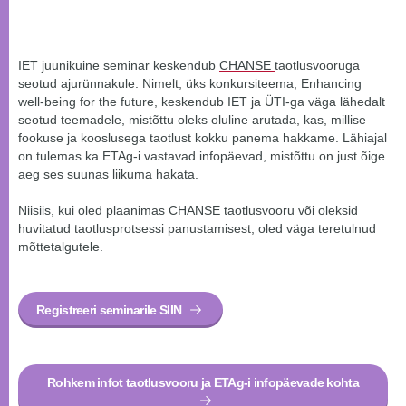
IET juunikuine seminar keskendub
CHANSE
taotlusvoorug
a
seotud ajurünnakule. Nimelt, üks konkursiteema, Enhancing
well-being for the future, keskendub IET ja ÜTI-ga väga lähedalt
seotud teemadele, mistõttu oleks oluline arutada, kas, millise
fookuse ja kooslusega taotlust kokku panema hakkame. Lähiajal
on tulemas ka ETAg-i vastavad infopäevad, mistõttu on just õige
aeg ses suunas liikuma hakata.
Niisiis, kui oled plaanimas CHANSE taotlusvooru või oleksid
huvitatud taotlusprotsessi panustamisest, oled väga teretulnud
mõttetalgutele.
Registreeri seminarile SIIN
Rohkem infot taotlusvooru ja ETAg-i infopäevade kohta