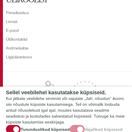
Pressikeskus
Linnak
E-pood
Üldkontaktid
Andmekaitse
Ligipääsetavus
Sellel veebilehel kasutatakse küpsiseid.
Kui jätkate veebilehe sirvimist või vajutate „Jah, nõustun“ ikooni,
siis nõustute küpsiste kasutamisega. Teil on võimalik loobuda
antud nõusolekust igal ajal, muutes kasutatava seadme
seadistusi ja kustutades salvestatud küpsiseid. Tutvuge ka meie
küpsiste kasutamise eeskirjaga.
Turunduslikud küpsised
Vajalikud küpsised