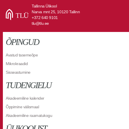
Tallinna Ülikool
Narva mnt 25, 10120 Tallinn
+372 640 9101
tlu@tlu.ee
ÕPINGUD
Avatud tasemeõpe
Mikrokraadid
Sisseastumine
TUDENGIELU
Akadeemiline kalender
Õppimine välismaal
Akadeemiline raamatukogu
ÜLIKOOLIST