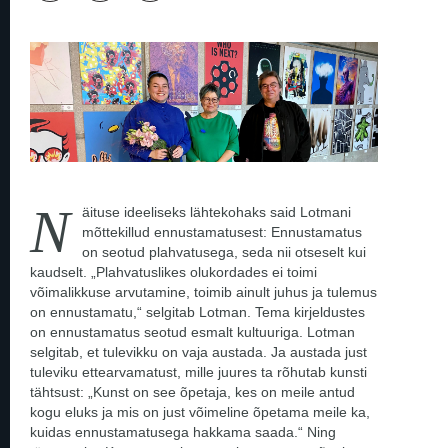
N
äituse ideeliseks lähtekohaks said Lotmani
mõttekillud ennustamatusest: Ennustamatus
on seotud plahvatusega, seda nii otseselt kui
kaudselt. „Plahvatuslikes olukordades ei toimi
võimalikkuse arvutamine, toimib ainult juhus ja tulemus
on ennustamatu,“ selgitab Lotman. Tema kirjeldustes
on ennustamatus seotud esmalt kultuuriga. Lotman
selgitab, et tulevikku on vaja austada. Ja austada just
tuleviku ettearvamatust, mille juures ta rõhutab kunsti
tähtsust: „Kunst on see õpetaja, kes on meile antud
kogu eluks ja mis on just võimeline õpetama meile ka,
kuidas ennustamatusega hakkama saada.“ Ning