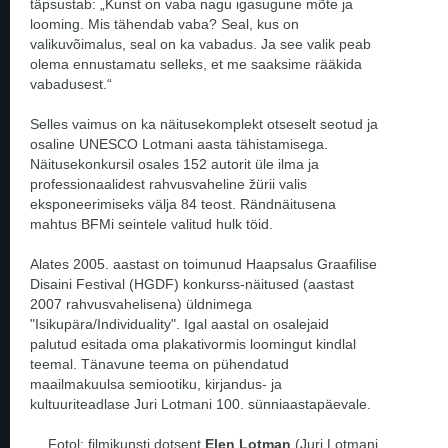
täpsustab: „Kunst on vaba nagu igasugune mõte ja
looming. Mis tähendab vaba? Seal, kus on
valikuvõimalus, seal on ka vabadus. Ja see valik peab
olema ennustamatu selleks, et me saaksime rääkida
vabadusest.“
Selles vaimus on ka näitusekomplekt otseselt seotud ja
osaline UNESCO Lotmani aasta tähistamisega.
Näitusekonkursil osales 152 autorit üle ilma ja
professionaalidest rahvusvaheline žürii valis
eksponeerimiseks välja 84 teost. Rändnäitusena
mahtus BFMi seintele valitud hulk töid.
Alates 2005. aastast on toimunud Haapsalus Graafilise
Disaini Festival (HGDF) konkurss-näitused (aastast
2007 rahvusvahelisena) üldnimega
"Isikupära/Individuality". Igal aastal on osalejaid
palutud esitada oma plakativormis loomingut kindlal
teemal. Tänavune teema on pühendatud
maailmakuulsa semiootiku, kirjandus- ja
kultuuriteadlase Juri Lotmani 100. sünniaastapäevale.
Fotol: filmikunsti dotsent
Elen Lotman
(Juri Lotmani