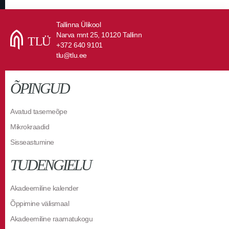
Tallinna Ülikool
Narva mnt 25, 10120 Tallinn
+372 640 9101
tlu@tlu.ee
ÕPINGUD
Avatud tasemeõpe
Mikrokraadid
Sisseastumine
TUDENGIELU
Akadeemiline kalender
Õppimine välismaal
Akadeemiline raamatukogu