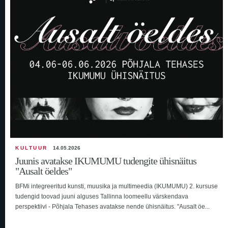
KULTUUR
14.05.2026
Juunis avatakse IKUMUMU tudengite ühisnäitus
"Ausalt öeldes"
BFMi integreeritud kunsti, muusika ja multimeedia (IKUMUMU) 2. kursuse
tudengid toovad juuni alguses Tallinna loomeellu värskendava
perspektiivi - Põhjala Tehases avatakse nende ühisnäitus. "Ausalt öe...