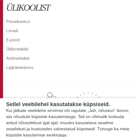
ÜLIKOOLIST
Pressikeskus
Linnak
E-pood
Üldkontaktid
Andmekaitse
Ligipääsetavus
Sellel veebilehel kasutatakse küpsiseid.
Kui jätkate veebilehe sirvimist või vajutate „Jah, nõustun“ ikooni,
siis nõustute küpsiste kasutamisega. Teil on võimalik loobuda
antud nõusolekust igal ajal, muutes kasutatava seadme
seadistusi ja kustutades salvestatud küpsiseid. Tutvuge ka meie
küpsiste kasutamise eeskirjaga.