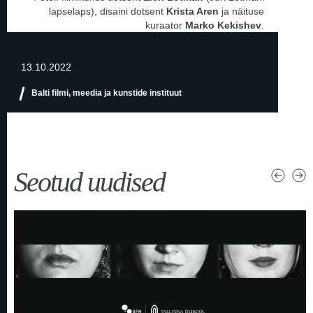
lapselaps), disaini dotsent
Krista Aren
ja näituse
kuraator
Marko Kekishev
.
13.10.2022
Balti filmi, meedia ja kunstide instituut
Seotud uudised