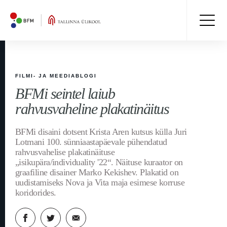
FILMI- JA MEEDIABLOGI
BFMi seintel laiub
rahvusvaheline plakatinäitus
BFMi disaini dotsent Krista Aren kutsus külla Juri
Lotmani 100. sünniaastapäevale pühendatud
rahvusvahelise plakatinäituse
„isikupära/individuality '22“. Näituse kuraator on
graafiline disainer Marko Kekishev. Plakatid on
uudistamiseks Nova ja Vita maja esimese korruse
koridorides.