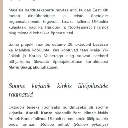
Malaisia hariduseksperte huvitas eriti, kuidas Eesti riik
toetab aineühenduste ja teiste õpetajate
organisatsioonide tegevust. Lisaks Tallinna Ülikoolile
külastasid nad ka Haridus- ja Noorteametit (Harno)
ning mitmeid kohalikke õppeasutusi.
Sama projekti raames ootame 26. oktoobril Eestisse
ka Malaisia koolijuhte, kes kohtuvad taas Maija Yli-
Jokipii ja Karola Velbergiga ning saavad seekord
põhjalikuma ülevaate õpetajakoolituse korraldusest
Maris Saagpaku
juhatusel.
Soome kirjanik kinkis üliõpilastele
raamatud
Oktoobri teiseks rõõmsaks sündmuseks oli soome
kirjaniku
Anneli Kanto
südamlik žest. Nimelt kinkis
Anneli Kanto Tallinna Ülikooli soome keele üliõpilastele
enda romaani „Rottide pühak“ (
Rottien pyhimys
)