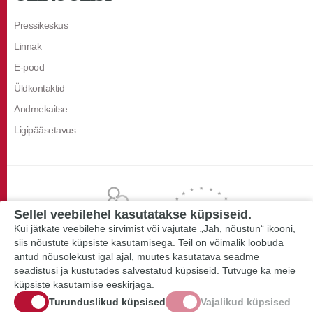
Pressikeskus
Linnak
E-pood
Üldkontaktid
Andmekaitse
Ligipääsetavus
Sellel veebilehel kasutatakse küpsiseid.
Kui jätkate veebilehe sirvimist või vajutate „Jah, nõustun“ ikooni,
siis nõustute küpsiste kasutamisega. Teil on võimalik loobuda
antud nõusolekust igal ajal, muutes kasutatava seadme
seadistusi ja kustutades salvestatud küpsiseid. Tutvuge ka meie
küpsiste kasutamise eeskirjaga.
Turunduslikud küpsised
Vajalikud küpsised