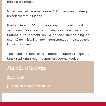
üheksa eksemplari.
Nüüd saavad soome keele C1.1 kursuse tudengid
ühiselt raamatut lugeda!
Kanto teos räägib keskaegsete kirikumaalerite
seiklustest Soomes. Ja muide, see kirik, mida nad
raamatus kaunistasid, on ka päriselt olemas ning on
üks kõige rikkalikumate kaunistustega keskaegseid
kirikuid Soomes.
Töökavas on meil pärast raamatu lugemist kirjutada
tänukirjad kirjanikule - loomulikult soome keeles!
Maija Elina Yli-Jokipii
21.10.2025
Humanitaarteaduste instituut