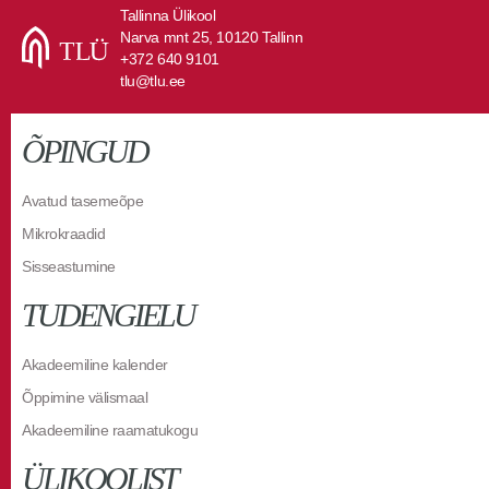
Tallinna Ülikool
Narva mnt 25, 10120 Tallinn
+372 640 9101
tlu@tlu.ee
ÕPINGUD
Avatud tasemeõpe
Mikrokraadid
Sisseastumine
TUDENGIELU
Akadeemiline kalender
Õppimine välismaal
Akadeemiline raamatukogu
ÜLIKOOLIST