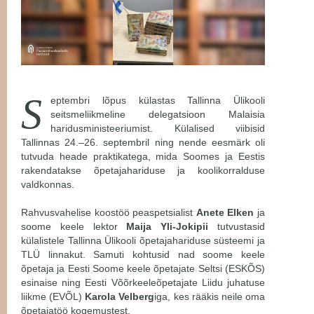
S
eptembri lõpus külastas Tallinna Ülikooli
seitsmeliikmeline delegatsioon Malaisia
haridusministeeriumist. Külalised viibisid
Tallinnas 24.–26. septembril ning nende eesmärk oli
tutvuda heade praktikatega, mida Soomes ja Eestis
rakendatakse õpetajahariduse ja koolikorralduse
valdkonnas.
Rahvusvahelise koostöö peaspetsialist
Anete Elken
ja
soome keele lektor
Maija Yli-Jokipii
tutvustasid
külalistele Tallinna Ülikooli õpetajahariduse süsteemi ja
TLÜ linnakut. Samuti kohtusid nad soome keele
õpetaja ja Eesti Soome keele õpetajate Seltsi (ESKÕS)
esinaise ning Eesti Võõrkeeleõpetajate Liidu juhatuse
liikme (EVÕL)
Karola Velberg
iga, kes rääkis neile oma
õpetajatöö kogemustest.