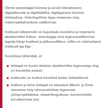
Oleme eestvedajad inimese ja arvuti interaktsiooni,
digipädevuste ja digididaktika, digiõppevara loomise,
infoteaduse, töökohapõhise õppe toetamise ning
matemaatikahariduse valdkonnas.
Instituudi üldeesmärk on kujundada koostöine ja inspireeriv
akadeemiline kultuur eesmärgiga oma tegevusvaldkonnas
tagada kõrge kvaliteet ja jätkusuutlikkus, milles on väärtustatud
instituudi iga liige.
Koostöisus tähendab, et
töötajad on kursis üksteise akadeemilise tegevusega ning
on koostööle avatud;
instituudis on loodud koostööd toetav töökeskkond;
instituut ja tema töötajad on kaasatud ülikooli- ja Eesti-
sisesesse ning rahvusvahelisse tegevusse
(ühisprojektidesse, ekspertkogudesse, konverentside
korraldamisse jne).