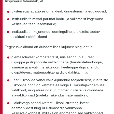
Inspireeriv tähendab, et
üksteisega jagatakse oma ideid, õnnestumisi ja edulugusid;
instituudis toimivad parimat kodu- ja välismaist kogemust
käsitlevad teadusseminarid;
instituudis on kujunenud loominguline ja üksteist toetav
usalduslik tööõhkkond.
Tegevusvaldkond on dünaamiliselt kujunev ning lähtub
olemasolevast kompetentsist, mis seondub suuresti
digiõppe ja digipöörde valdkonnaga (haridustehnoloogia,
inimese ja arvuti interaktsioon, keeleõppe digivahendid,
digipädevus, matemaatika- ja digididaktika jmt);
Eesti ülikoolide vahel väljakujunenud tööjaotusest, kus teiste
ülikoolide poolt on katmata eelkõige IT kasutajakogemuse
valdkond, ning alaesindatud mitmed oluliste valdkondade
alavaldkonnad (näiteks rakendusmatemaatika);
ülalolevaga seonduvatest ülikooli strateegilistest
eesmärkidest ning olulisimast digivaldkonna
kasvuvaldkonnast, milleks on andmepõhised valdkonnad