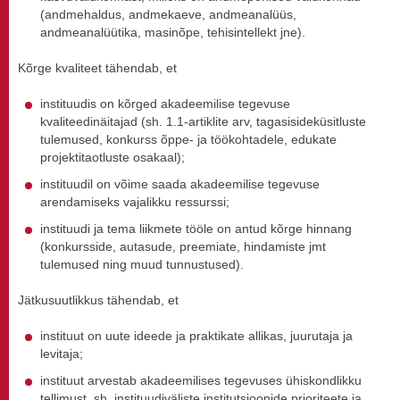
(andmehaldus, andmekaeve, andmeanalüüs,
andmeanalüütika, masinõpe, tehisintellekt jne).
Kõrge kvaliteet tähendab, et
instituudis on kõrged akadeemilise tegevuse
kvaliteedinäitajad (sh. 1.1-artiklite arv, tagasisideküsitluste
tulemused, konkurss õppe- ja töökohtadele, edukate
projektitaotluste osakaal);
instituudil on võime saada akadeemilise tegevuse
arendamiseks vajalikku ressurssi;
instituudi ja tema liikmete tööle on antud kõrge hinnang
(konkursside, autasude, preemiate, hindamiste jmt
tulemused ning muud tunnustused).
Jätkusuutlikkus tähendab, et
instituut on uute ideede ja praktikate allikas, juurutaja ja
levitaja;
instituut arvestab akadeemilises tegevuses ühiskondlikku
tellimust, sh. instituudiväliste institutsioonide prioriteete ja