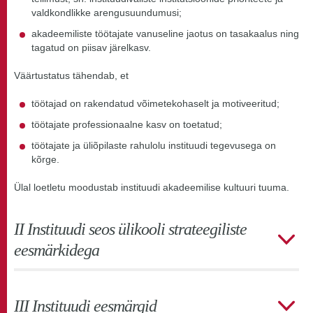
valdkondlikke arengusuundumusi;
akadeemiliste töötajate vanuseline jaotus on tasakaalus ning
tagatud on piisav järelkasv.
Väärtustatus tähendab, et
töötajad on rakendatud võimetekohaselt ja motiveeritud;
töötajate professionaalne kasv on toetatud;
töötajate ja üliõpilaste rahulolu instituudi tegevusega on
kõrge.
Ülal loetletu moodustab instituudi akadeemilise kultuuri tuuma.
II Instituudi seos ülikooli strateegiliste
eesmärkidega
III Instituudi eesmärgid