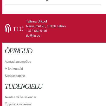
Tallinna Ülikool
Narva mnt 25, 10120 Tallinn
+372 640 9101
tlu@tlu.ee
ÕPINGUD
Avatud tasemeõpe
Mikrokraadid
Sisseastumine
TUDENGIELU
Akadeemiline kalender
Õppimine välismaal