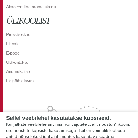
Akadeemiline raamatukogu
ÜLIKOOLIST
Pressikeskus
Linnak
E-pood
Üldkontaktid
Andmekaitse
Ligipääsetavus
Sellel veebilehel kasutatakse küpsiseid.
Kui jätkate veebilehe sirvimist või vajutate „Jah, nõustun“ ikooni,
siis nõustute küpsiste kasutamisega. Teil on võimalik loobuda
antud nõusolekust igal ajal, muutes kasutatava seadme