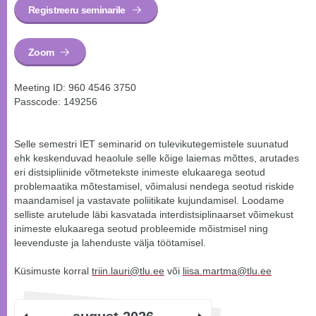
Registreeru seminarile
Zoom
Meeting ID: 960 4546 3750
Passcode: 149256
Selle semestri IET seminarid on tulevikutegemistele suunatud
ehk keskenduvad heaolule selle kõige laiemas mõttes, arutades
eri distsipliinide võtmetekste inimeste elukaarega seotud
problemaatika mõtestamisel, võimalusi nendega seotud riskide
maandamisel ja vastavate poliitikate kujundamisel. Loodame
selliste arutelude läbi kasvatada interdistsiplinaarset võimekust
inimeste elukaarega seotud probleemide mõistmisel ning
leevenduste ja lahenduste välja töötamisel.
Küsimuste korral
triin.lauri@tlu.ee
või
liisa.martma@tlu.ee