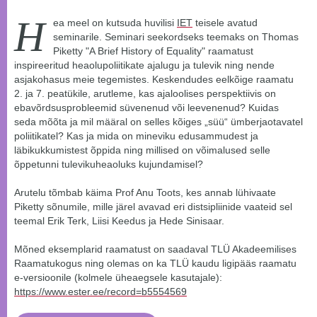
H
ea meel on kutsuda huvilisi
IET
teisele avatud
seminarile. Seminari seekordseks teemaks on Thomas
Piketty "A Brief History of Equality" raamatust
inspireeritud heaolupoliitikate ajalugu ja tulevik ning nende
asjakohasus meie tegemistes. Keskendudes eelkõige raamatu
2. ja 7. peatükile, arutleme, kas ajaloolises perspektiivis on
ebavõrdsusprobleemid süvenenud või leevenenud? Kuidas
seda mõõta ja mil määral on selles kõiges „süü“ ümberjaotavatel
poliitikatel? Kas ja mida on mineviku edusammudest ja
läbikukkumistest õppida ning millised on võimalused selle
õppetunni tulevikuheaoluks kujundamisel?
Arutelu tõmbab käima Prof Anu Toots, kes annab lühivaate
Piketty sõnumile, mille järel avavad eri distsipliinide vaateid sel
teemal Erik Terk, Liisi Keedus ja Hede Sinisaar.
Mõned eksemplarid raamatust on saadaval TLÜ Akadeemilises
Raamatukogus ning olemas on ka TLÜ kaudu ligipääs raamatu
e-versioonile (kolmele üheaegsele kasutajale):
https://www.
ester.ee/record=b5554569