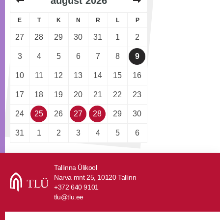
august
2026
E
T
K
N
R
L
P
27
28
29
30
31
1
2
3
4
5
6
7
8
9
10
11
12
13
14
15
16
17
18
19
20
21
22
23
24
25
26
27
28
29
30
31
1
2
3
4
5
6
Tallinna Ülikool
Narva mnt 25, 10120 Tallinn
+372 640 9101
tlu@tlu.ee