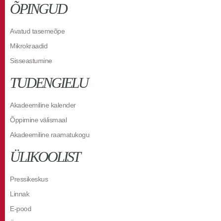
ÕPINGUD
Avatud tasemeõpe
Mikrokraadid
Sisseastumine
TUDENGIELU
Akadeemiline kalender
Õppimine välismaal
Akadeemiline raamatukogu
ÜLIKOOLIST
Pressikeskus
Linnak
E-pood