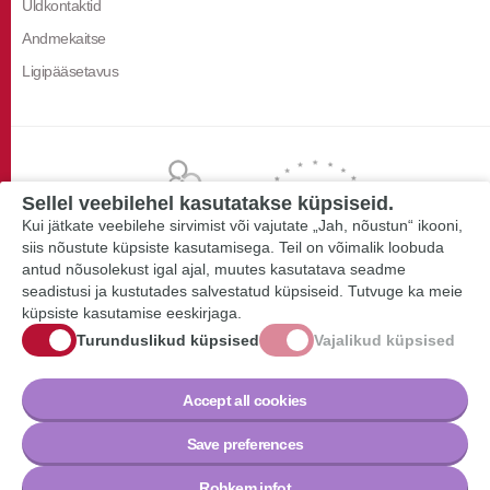
Üldkontaktid
Andmekaitse
Ligipääsetavus
Sellel veebilehel kasutatakse küpsiseid.
Kui jätkate veebilehe sirvimist või vajutate „Jah, nõustun“ ikooni,
siis nõustute küpsiste kasutamisega. Teil on võimalik loobuda
antud nõusolekust igal ajal, muutes kasutatava seadme
seadistusi ja kustutades salvestatud küpsiseid. Tutvuge ka meie
küpsiste kasutamise eeskirjaga.
Turunduslikud küpsised
Vajalikud küpsised
Accept all cookies
Save preferences
Rohkem infot