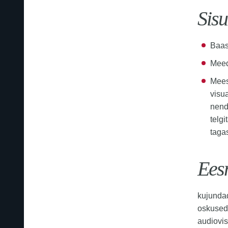
Sisu
Baas
Meed
Mees
visu
nend
telg
taga
Ees
kujundad
oskused 
audiovi