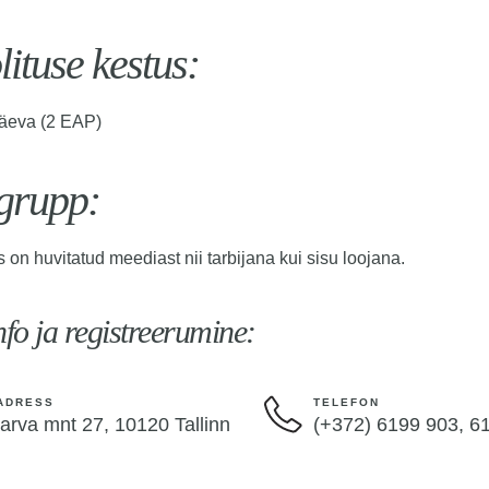
ituse kestus:
äeva (2 EAP)
tgrupp:
s on huvitatud meediast nii tarbijana kui sisu loojana.
nfo ja registreerumine:
ADRESS
TELEFON
arva mnt 27, 10120 Tallinn
(+372)
6199 903, 6