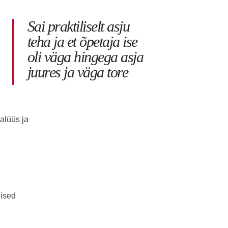
Sai praktiliselt asju
teha ja et õpetaja ise
oli väga hingega asja
juures ja väga tore
alüüs ja
lised