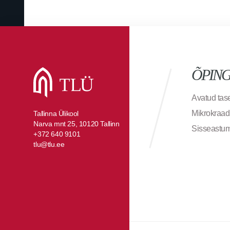
ÕPIN
Avatud ta
Mikrokraad
Tallinna Ülikool
Narva mnt 25, 10120 Tallinn
Sisseastu
+372 640 9101
tlu@tlu.ee