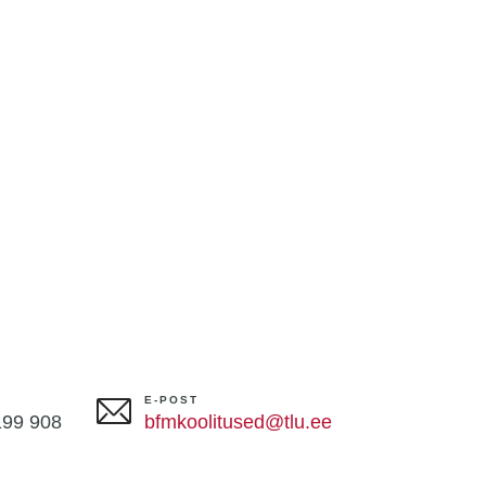
E-POST
199 908
bfmkoolitused@tlu.ee