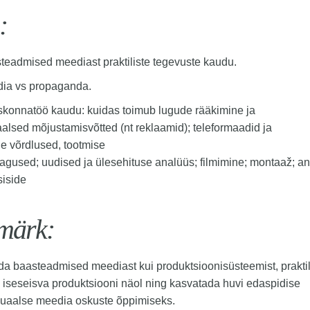
:
teadmised meediast praktiliste tegevuste kaudu.
ia vs propaganda.
konnatöö kaudu: kuidas toimub lugude rääkimine ja
aalsed mõjustamisvõtted (nt reklaamid); teleformaadid ja
e võrdlused, tootmise
itagused; uudised ja ülesehituse analüüs; filmimine; montaaž; an
siside
märk:
a baasteadmised meediast kui produktsioonisüsteemist, prakti
iseseisva produktsiooni näol ning kasvatada huvi edaspidise
suaalse meedia oskuste õppimiseks.