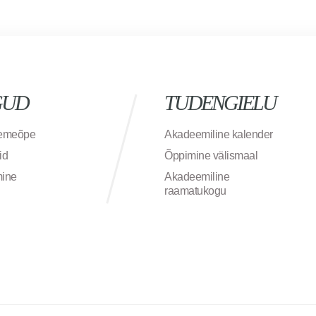
GUD
TUDENGIELU
semeõpe
Akadeemiline kalender
id
Õppimine välismaal
mine
Akadeemiline
raamatukogu