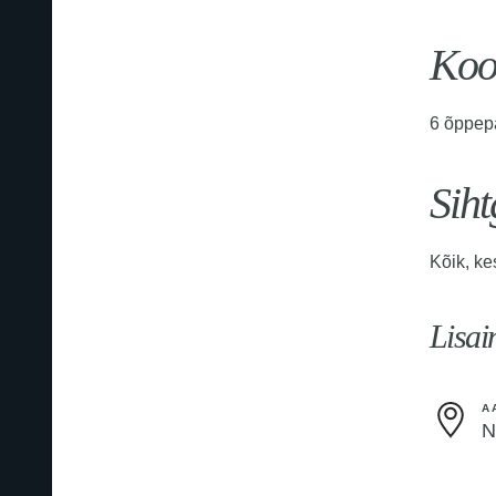
Kool
6 õppep
Sih
Kõik, ke
Lisai
A
N