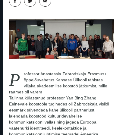
P
rofessor Anastassia Zabrodskaja Erasmus+
õppejõuvahetus Kansase Ülikooli tähistas
viljaka akadeemilise koostöö jätkumist, mille
raames oli varem
Tallinna külastanud professor Yan Bing Zhang
.
Eelnevale koostööle tuginedes oli Zabrodskaja visiidi
eesmärk süvendada kahe ülikooli partnerlust,
laiendada koostööd kultuuridevahelise
kommunikatsiooni vallas ning jagada Euroopa
vaatenurki identiteedi, keelekontaktide ja
kommunikatsioonijuhtimise teemadel Ameerika