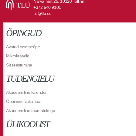
Narva mnt 25, 10120 Tallinn
+372 640 9101
tlu@tlu.ee
ÕPINGUD
Avatud tasemeõpe
Mikrokraadid
Sisseastumine
TUDENGIELU
Akadeemiline kalender
Õppimine välismaal
Akadeemiline raamatukogu
ÜLIKOOLIST