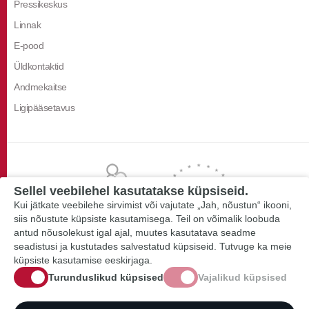
Pressikeskus
Linnak
E-pood
Üldkontaktid
Andmekaitse
Ligipääsetavus
Sellel veebilehel kasutatakse küpsiseid.
Kui jätkate veebilehe sirvimist või vajutate „Jah, nõustun“ ikooni,
siis nõustute küpsiste kasutamisega. Teil on võimalik loobuda
antud nõusolekust igal ajal, muutes kasutatava seadme
seadistusi ja kustutades salvestatud küpsiseid. Tutvuge ka meie
küpsiste kasutamise eeskirjaga.
Turunduslikud küpsised
Vajalikud küpsised