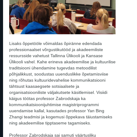
Lisaks õppetööle võimaldas õpiränne edendada
professionaalset võrgustikutööd ja akadeemiliste
ressursside vahetust Tallinna Ülikooli ja Kansase
Ülikooli vahel. Kahe erineva akadeemilise ja kultuurilise
traditsiooni ühendamine tugevdas metoodilist
põhjalikkust, soodustas uuenduslikke õpetamisviise
ning rõhutas kultuuridevahelise kommunikatsiooni
tähtsust kaasaegsete sotsiaalsete ja
organisatsiooniliste väljakutsete käsitlemisel. Visiidi
käigus töötas professor Zabrodskaja ka
kommunikatsioonijuhtimise magistriprogrammi
uuendamise kallal, kasutades professor Yan Bing
Zhangi teadmisi ja kogemusi õppekava täiustamiseks
ning akadeemilise tipptaseme tagamiseks.
Professor Zabrodskaja sai samuti väärtusliku