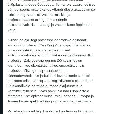
üliõpilaste ja õppejõududega. Tema reis Lawrence’isse
sümboliseeris mitte üksnes Atlandi-ülese akadeemilise
sideme tugevdamist, vaid ka isiklikku ja
professionaalset arengut, mis sünnib
kultuuridevahelise dialoogi ja vastastikuse õppimise
kaudu.
Külastuse ajal tegi professor Zabrodskaja tihedat
koostööd professor Yan Bing Zhangiga, ühendades
oma vastastikku täiendavad teadmised
kultuuridevahelise kommunikatsiooni valdkonnas. Kui
professor Zabrodskaja uurimistöö keskmes on
identiteet, keelekontaktid ja keelemaastikud, siis
professor Zhang on spetsialiseerunud
rühmadevahelistele ja kultuuridevahelistele suhetele,
pöörates erilist tähelepanu kognitiivsetele skeemidele,
ühiskondlikele normidele, meediakujutustele ja
konfliktijuhtimisele. Koos pakkusid nad üliõpilastele
mitmetahulise õpikogemuse, mis ühendas Euroopa ja
Ameerika perspektiivid ning sidus teooria praktikaga.
Vahetuse jooksul tegid mõlemad professorid koostööd