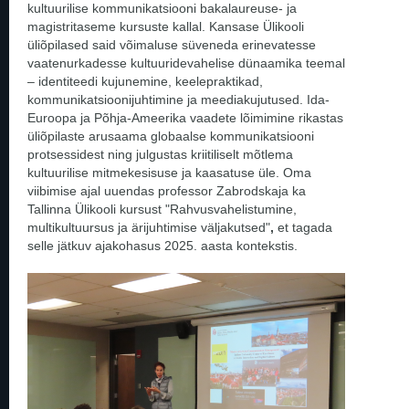
kultuurilise kommunikatsiooni bakalaureuse- ja
magistritaseme kursuste kallal. Kansase Ülikooli
üliõpilased said võimaluse süveneda erinevatesse
vaatenurkadesse kultuuridevahelise dünaamika teemal
– identiteedi kujunemine, keelepraktikad,
kommunikatsioonijuhtimine ja meediakujutused. Ida-
Euroopa ja Põhja-Ameerika vaadete lõimimine rikastas
üliõpilaste arusaama globaalse kommunikatsiooni
protsessidest ning julgustas kriitiliselt mõtlema
kultuurilise mitmekesisuse ja kaasatuse üle. Oma
viibimise ajal uuendas professor Zabrodskaja ka
Tallinna Ülikooli kursust "Rahvusvahelistumine,
multikultuursus ja ärijuhtimise väljakutsed"
,
et tagada
selle jätkuv ajakohasus 2025. aasta kontekstis.