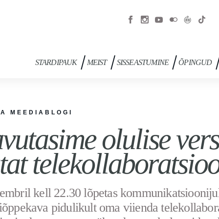
STARDIPAUK
MEIST
SISSEASTUMINE
ÕPINGUD
JA MEEDIABLOGI
vutasime olulise verst
tat telekollaboratsio
embril kell 22.30 lõpetas kommunikatsiooniju
iõppekava pidulikult oma viienda telekollabor