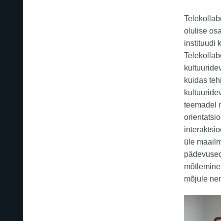
Telekollab
olulise osa
instituudi
Telekollab
kultuuridev
kuidas teh
kultuuridev
teemadel n
orientatsio
interaktsi
üle maailm
pädevused
mõtlemine 
mõjule ne