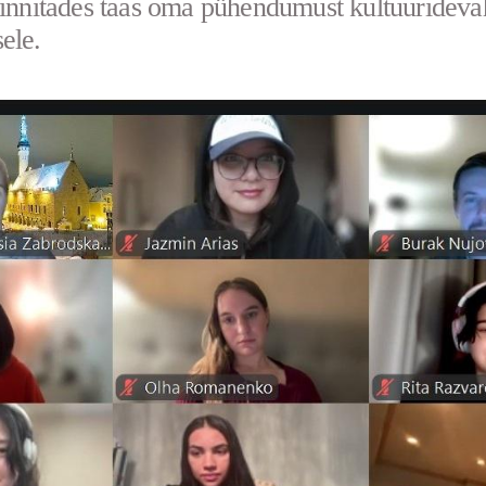
kinnitades taas oma pühendumust kultuuridevah
ele.