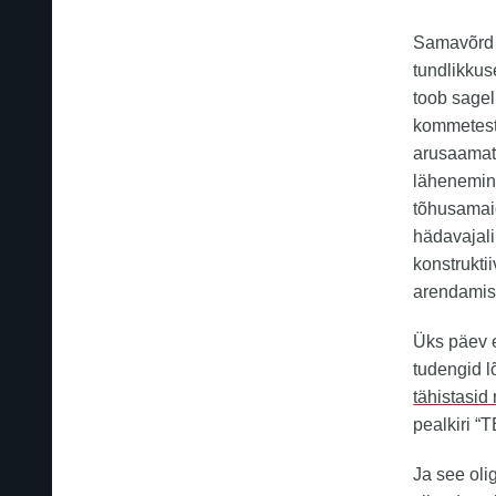
Samavõrd o
tundlikku
toob sagel
kommetest
arusaamatu
lähenemine
tõhusamai
hädavajal
konstrukti
arendamis
Üks päev 
tudengid l
tähistasi
pealkiri
Ja see ol