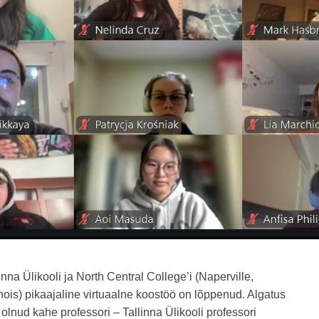
linna Ülikooli ja North Central College’i (Naperville,
linois) pikaajaline virtuaalne koostöö on lõppenud. Algatus
 olnud kahe professori – Tallinna Ülikooli professori