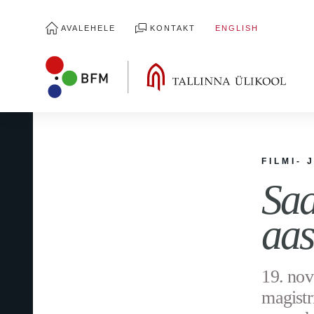
AVALEHELE
KONTAKT
ENGLISH
FILMI- 
Saa
aas
19. nov
magistr