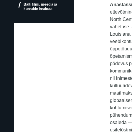
Anastass
Balti filmi, meedia ja
kunstide instituut
ettevõtmin
North Cent
vahetuse. 
Louisiana 
veebikohtu
õppejõudud
õpetamisme
pädevus põ
kommunikat
nii inimes
kultuuride
maailmaks
globaalsem
kohtumised
pühendumu
osaleda — 
esiletõstmi