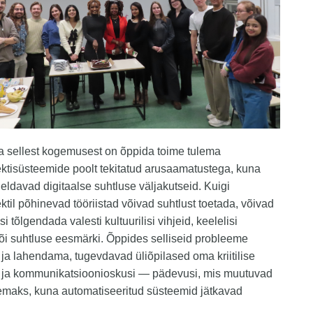
a sellest kogemusest on õppida toime tulema
lektisüsteemide poolt tekitatud arusaamatustega, kuna
ldavad digitaalse suhtluse väljakutseid. Kuigi
ektil põhinevad tööriistad võivad suhtlust toetada, võivad
i tõlgendada valesti kultuurilisi vihjeid, keelelisi
i suhtluse eesmärki. Õppides selliseid probleeme
ja lahendama, tugevdavad üliõpilased oma kriitilise
 ja kommunikatsioonioskusi — pädevusi, mis muutuvad
emaks, kuna automatiseeritud süsteemid jätkavad