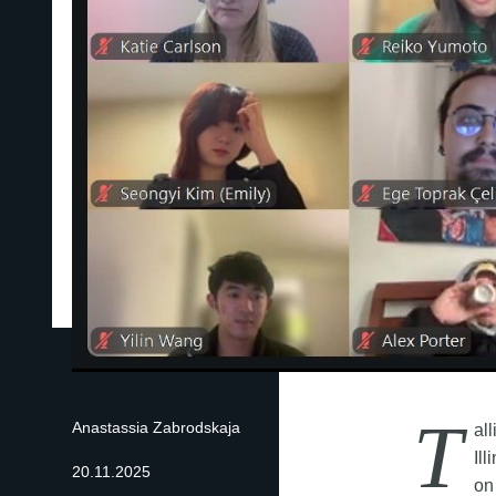
T
Anastassia Zabrodskaja
al
Il
20.11.2025
on