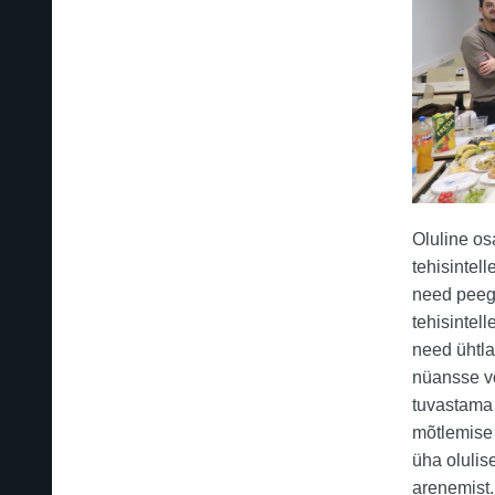
Oluline os
tehisintel
need peege
tehisintell
need ühtlas
nüansse võ
tuvastama 
mõtlemise
üha olulis
arenemist.