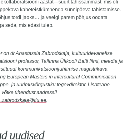
elekollaboratsiooni aastat—suurt tähissammast, mis oli
õppekava kaheteistkümnenda sünnipäeva tähistamisse.
õhjus tordi jaoks… ja veelgi parem põhjus oodata
 seda, mis edasi tuleb.
or on dr Anastassia Zabrodskaja, kultuuridevahelise
siooni professor, Tallinna Ülikooli Balti filmi, meedia ja
nstituudi kommunikatsioonijuhtimise magistrikava
ing European Masters in Intercultural Communication
pe- ja uurimisvõrgustiku tegevdirektor. Lisateabe
 võtke ühendust aadressil
a.zabrodskaja@tlu.ee
.
ud uudised