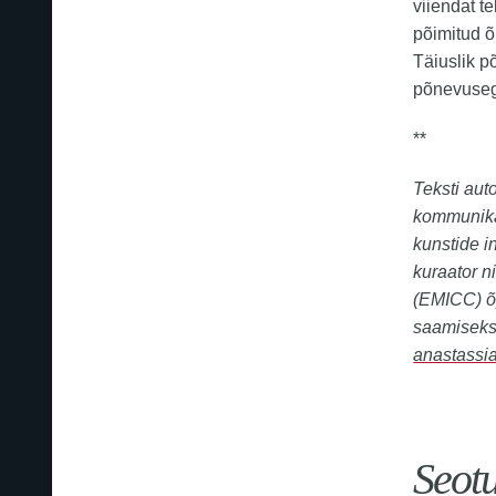
viiendat t
põimitud 
Täiuslik p
põnevusega
**
Teksti aut
kommunikat
kunstide i
kuraator n
(EMICC) õp
saamiseks
anastassi
Seot