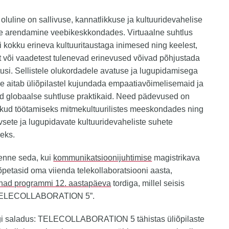
luline on sallivuse, kannatlikkuse ja kultuuridevahelise
se arendamine veebikeskkondades. Virtuaalne suhtlus
i kokku erineva kultuuritaustaga inimesed ning keelest,
 või vaadetest tulenevad erinevused võivad põhjustada
si. Sellistele olukordadele avatuse ja lugupidamisega
 aitab üliõpilastel kujundada empaatiavõimelisemaid ja
d globaalse suhtluse praktikaid. Need pädevused on
ikud töötamiseks mitmekultuurilistes meeskondades ning
ivsete ja lugupidavate kultuuridevaheliste suhete
eks.
enne seda, kui
kommunikatsioonijuhtimise
magistrikava
õpetasid oma viienda telekollaboratsiooni aasta,
d nad programmi 12. aastapäeva
tordiga, millel seisis
 “TELECOLLABORATION 5”.
igi saladus: TELECOLLABORATION 5 tähistas üliõpilaste