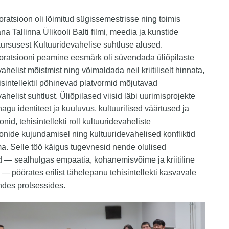
oratsioon oli lõimitud sügissemestrisse ning toimis
na Tallinna Ülikooli Balti filmi, meedia ja kunstide
 kursusest
Kultuuridevahelise suhtluse alused
.
oratsiooni peamine eesmärk oli süvendada üliõpilaste
ahelist mõistmist ning võimaldada neil kriitiliselt hinnata,
isintellektil põhinevad platvormid mõjutavad
ahelist suhtlust. Üliõpilased viisid läbi uurimisprojekte
agu identiteet ja kuuluvus, kultuurilised väärtused ja
onid, tehisintellekti roll kultuuridevaheliste
oonide kujundamisel ning kultuuridevahelised konfliktid
a. Selle töö käigus tugevnesid nende olulised
 — sealhulgas empaatia, kohanemisvõime ja kriitiline
— pöörates erilist tähelepanu tehisintellekti kasvavale
ndes protsessides.