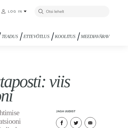
LOG IN
TEADUS
ETTEVÕTLUS
KOOLITUS
MEEDIAVÄRAV
aposti: viis
oni
htimise
JAGA UUDIST
atsiooni