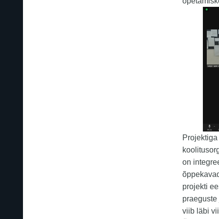
õpetamisk
Projektiga
koolitusor
on integr
õppekavad
projekti e
praeguste 
viib läbi 