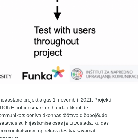
heaastane projekt algas 1. novembril 2021. Projekti
DORE põhieesmärk on harida ülikoolide
ommunikatsioonivaldkonnas töötavaid õppejõude
etava sisu kirjastamise osas ja tutvustada, kuidas
ommunikatsiooni õppekavades kaasavamat