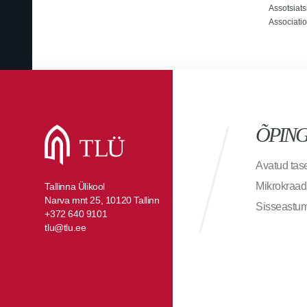
Assotsiat
Associatio
ÕPIN
Avatud ta
Mikrokraad
Tallinna Ülikool
Narva mnt 25, 10120 Tallinn
Sisseastu
+372 640 9101
tlu@tlu.ee