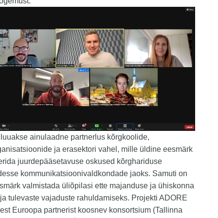
ogemust.
 luuakse ainulaadne partnerlus kõrgkoolide,
ganisatsioonide ja erasektori vahel, mille üldine eesmärk
eerida juurdepääsetavuse oskused kõrghariduse
esse kommunikatsioonivaldkondade jaoks. Samuti on
esmärk valmistada üliõpilasi ette majanduse ja ühiskonna
ja tulevaste vajaduste rahuldamiseks. Projekti ADORE
viiest Euroopa partnerist koosnev konsortsium (Tallinna