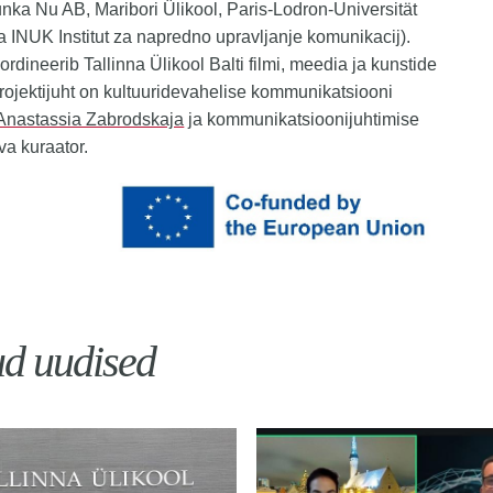
unka Nu AB, Maribori Ülikool, Paris-Lodron-Universität
a INUK Institut za napredno upravljanje komunikacij).
ordineerib Tallinna Ülikool Balti filmi, meedia ja kunstide
 Projektijuht on kultuuridevahelise kommunikatsiooni
Anastassia Zabrodskaja
ja kommunikatsioonijuhtimise
va kuraator.
ud uudised