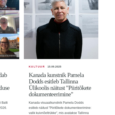
KULTUUR
15.09.2025
TEA
ldab
Kanada kunstnik Pamela
Pii
Dodds esitleb Tallinna
rah
tluse
Ülikoolis näitust "Piiritõkete
uur
dokumenteerimine"
mee
ko
 Balti
Kanada visuaalkunstnik Pamela Dodds
 2026.
esitleb näitust "Piiritõkete dokumenteerimine:
Talli
valik kuivnõeltrükke", mis avatakse Tallinna
insti