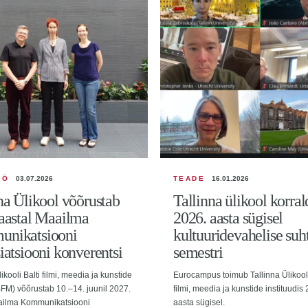
ÖÖ
03.07.2026
TEADE
16.01.2026
na Ülikool võõrustab
Tallinna ülikool korra
aastal Maailma
2026. aasta sügisel
nikatsiooni
kultuuridevahelise suh
iatsiooni konverentsi
semestri
ikooli Balti filmi, meedia ja kunstide
Eurocampus toimub Tallinna Ülikooli
(BFM) võõrustab 10.–14. juunil 2027.
filmi, meedia ja kunstide instituudis
ailma Kommunikatsiooni
aasta sügisel.