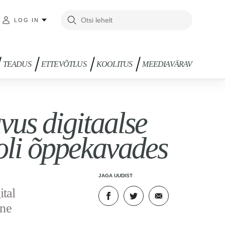
LOG IN
TEADUS
ETTEVÕTLUS
KOOLITUS
MEEDIAVÄRAV
us digitaalse
oli õppekavades
JAGA UUDIST
ital
lne