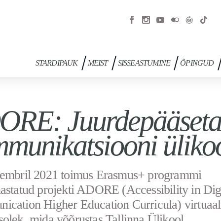
STARDIPAUK
MEIST
SISSEASTUMINE
ÕPINGUD
RE: Juurdepääsetav
munikatsiooni üliko
vembril 2021 toimus Erasmus+ programmi
astatud projekti ADORE (Accessibility in Dig
cation Higher Education Curricula) virtuaa
olek, mida võõrustas Tallinna Ülikool.