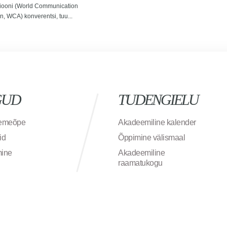
siooni (World Communication
n, WCA) konverentsi, tuu...
GUD
TUDENGIELU
semeõpe
Akadeemiline kalender
id
Õppimine välismaal
mine
Akadeemiline
raamatukogu