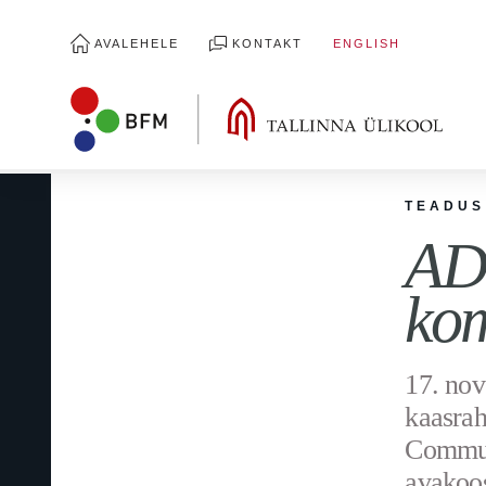
AVALEHELE
KONTAKT
ENGLISH
TEADUS
ADO
kom
17. no
kaasrah
Communi
avakoos