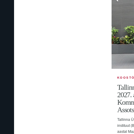
KOOST
Tallin
2027. 
Kommu
Assots
Tallinna Ül
instituut 
aastal Ma