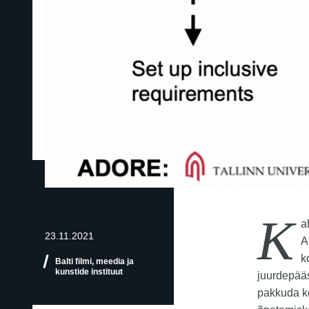
K
a
23.11.2021
A
k
Balti filmi, meedia ja
kunstide instituut
juurdepääs
pakkuda k