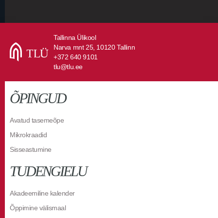
Tallinna Ülikool
Narva mnt 25, 10120 Tallinn
+372 640 9101
tlu@tlu.ee
ÕPINGUD
Avatud tasemeõpe
Mikrokraadid
Sisseastumine
TUDENGIELU
Akadeemiline kalender
Õppimine välismaal