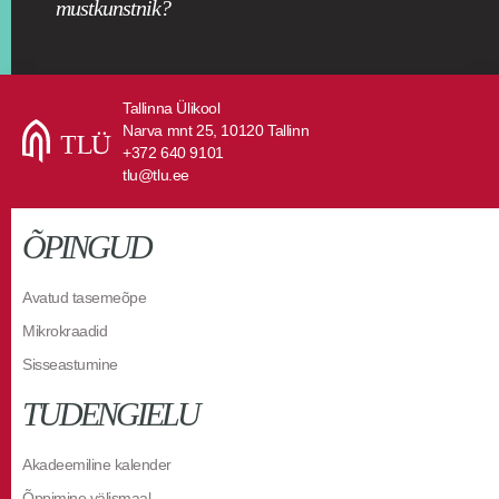
mustkunstnik?
Tallinna Ülikool
Narva mnt 25, 10120 Tallinn
+372 640 9101
tlu@tlu.ee
ÕPINGUD
Avatud tasemeõpe
Mikrokraadid
Sisseastumine
TUDENGIELU
Akadeemiline kalender
Õppimine välismaal