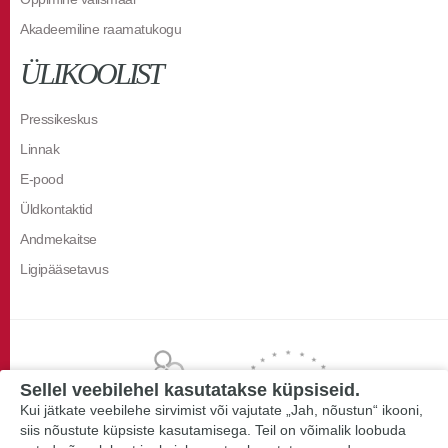
Akadeemiline raamatukogu
ÜLIKOOLIST
Pressikeskus
Linnak
E-pood
Üldkontaktid
Andmekaitse
Ligipääsetavus
Sellel veebilehel kasutatakse küpsiseid.
Kui jätkate veebilehe sirvimist või vajutate „Jah, nõustun“ ikooni,
siis nõustute küpsiste kasutamisega. Teil on võimalik loobuda