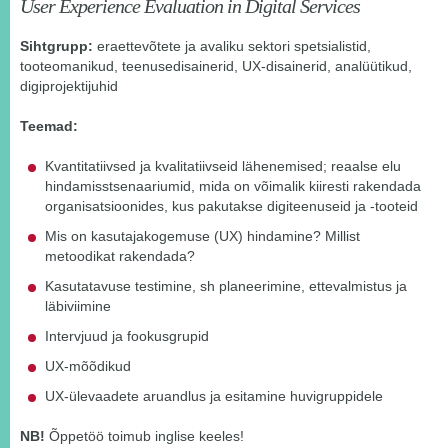
User Experience Evaluation in Digital Services
Sihtgrupp:
eraettevõtete ja avaliku sektori spetsialistid,
tooteomanikud, teenusedisainerid, UX-disainerid, analüütikud,
digiprojektijuhid
Teemad:
Kvantitatiivsed ja kvalitatiivseid lähenemised; reaalse elu
hindamisstsenaariumid, mida on võimalik kiiresti rakendada
organisatsioonides, kus pakutakse digiteenuseid ja -tooteid
Mis on kasutajakogemuse (UX) hindamine? Millist
metoodikat rakendada?
Kasutatavuse testimine, sh planeerimine, ettevalmistus ja
läbiviimine
Intervjuud ja fookusgrupid
UX-mõõdikud
UX-ülevaadete aruandlus ja esitamine huvigruppidele
NB!
Õppetöö toimub inglise keeles!