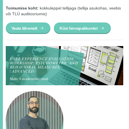
Toimumise koht:
kokkuleppel tellijaga (tellija asukohas, veebis
või TLÜ auditooriumis)
Vaata lähemalt
Küsi hinnapakkumist