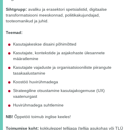
Sihtgrupp:
avaliku ja erasektori spetsialistid, digitaalse
transformatsiooni meeskonnad, poliitikakujundajad,
tooteomanikud ja juhid.
Teemad:
Kasutajakeskse disaini põhimõtted
Kasutajate, kontekstide ja asjakohaste ülesannete
määratlemine
Kasutajate vajaduste ja organisatsiooniliste piirangute
tasakaalustamine
Koostöö huvirühmadega
Strateegiline otsustamine kasutajakogemuse (UX)
vaatenurgast
Huvirühmadega suhtlemine
NB!
Õppetöö toimub inglise keeles!
Toimumise koht:
kokkuleppel tellijaga (tellija asukohas või TLÜ