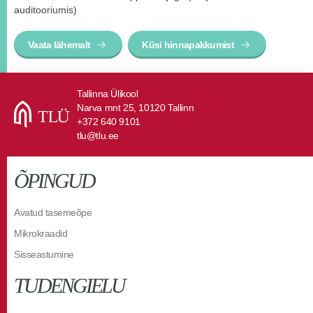
auditooriumis)
Vaata lähemalt
Küsi hinnapakkumist
Tallinna Ülikool
Narva mnt 25, 10120 Tallinn
+372 640 9101
tlu@tlu.ee
ÕPINGUD
Avatud tasemeõpe
Mikrokraadid
Sisseastumine
TUDENGIELU