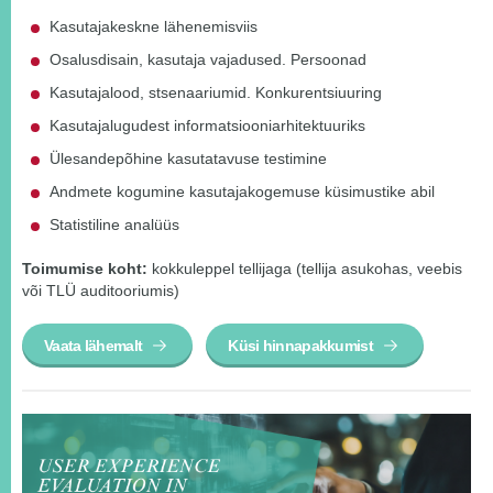
Kasutajakeskne lähenemisviis
Osalusdisain, kasutaja vajadused. Persoonad
Kasutajalood, stsenaariumid. Konkurentsiuuring
Kasutajalugudest informatsiooniarhitektuuriks
Ülesandepõhine kasutatavuse testimine
Andmete kogumine kasutajakogemuse küsimustike abil
Statistiline analüüs
Toimumise koht:
kokkuleppel tellijaga (tellija asukohas, veebis
või TLÜ auditooriumis)
Vaata lähemalt
Küsi hinnapakkumist