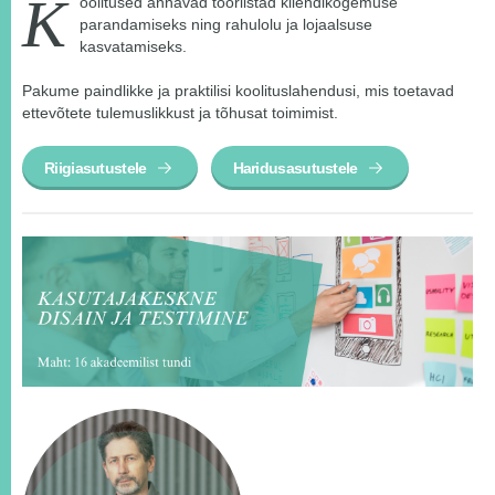
K
oolitused annavad tööriistad kliendikogemuse
parandamiseks ning rahulolu ja lojaalsuse
kasvatamiseks.
Pakume paindlikke ja praktilisi koolituslahendusi, mis toetavad
ettevõtete tulemuslikkust ja tõhusat toimimist.
Riigiasutustele
Haridusasutustele