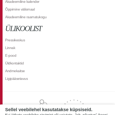
Akadeemiline kalender
Õppimine välismaal
Akadeemiline raamatukogu
ÜLIKOOLIST
Pressikeskus
Linnak
E-pood
Üldkontaktid
Andmekaitse
Ligipääsetavus
Sellel veebilehel kasutatakse küpsiseid.
Kui jätkate veebilehe sirvimist või vajutate „Jah, nõustun“ ikooni,