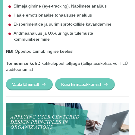
Silmajälgimine (eye-tracking). Näoilmete analüüs
Hääle emotsionaalse tonaalsuse analüüs
Eksperimentide ja uurimisprotokollide kavandamine
Andmeanalüüs ja UX-uuringute tulemuste
kommunikeerimine
NB!
Õppetöö toimub inglise keeles!
Toimumise koht:
kokkuleppel tellijaga (tellija asukohas või TLÜ
auditooriumis)
Vaata lähemalt
Küsi hinnapakkumist