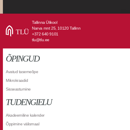
Tallinna Ülikool
Narva mnt 25, 10120 Tallinn
+372 640 9101
tlu@tlu.ee
ÕPINGUD
Avatud tasemeõpe
Mikrokraadid
Sisseastumine
TUDENGIELU
Akadeemiline kalender
Õppimine välismaal