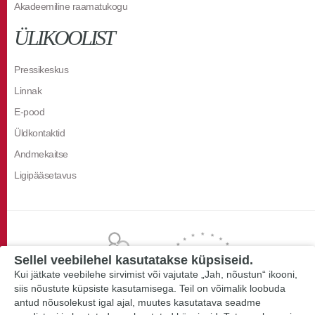
Akadeemiline raamatukogu
ÜLIKOOLIST
Pressikeskus
Linnak
E-pood
Üldkontaktid
Andmekaitse
Ligipääsetavus
Sellel veebilehel kasutatakse küpsiseid.
Kui jätkate veebilehe sirvimist või vajutate „Jah, nõustun“ ikooni,
siis nõustute küpsiste kasutamisega. Teil on võimalik loobuda
antud nõusolekust igal ajal, muutes kasutatava seadme