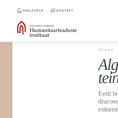
AVALEHELE
KONTAKT
TEADE
Alg
tei
Eesti h
dracon
esitami