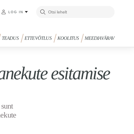
LOG IN
TEADUS
ETTEVÕTLUS
KOOLITUS
MEEDIAVÄRAV
nekute esitamise
 sunt
nekute