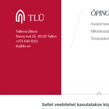
ÕPIN
Avatud ta
Mikrokraad
Tallinna Ülikool
Narva mnt 25, 10120 Tallinn
Sisseastu
+372 640 9101
tlu@tlu.ee
Sellel veebilehel kasutatakse kü