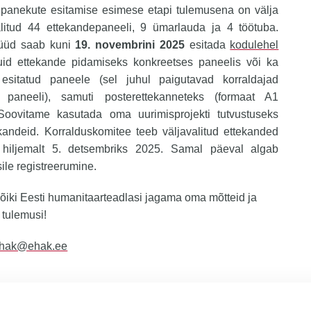
epanekute esitamise esimese etapi tulemusena on välja
litud 44 ettekandepaneeli, 9 ümarlauda ja 4 töötuba.
üüd saab kuni
19. novembrini 2025
esitada
kodulehel
uid ettekande pidamiseks konkreetses paneelis või ka
 esitatud paneele (sel juhul paigutavad korraldajad
 paneeli), samuti posterettekanneteks (formaat A1
. Soovitame kasutada oma uurimisprojekti tutvustuseks
kandeid. Korralduskomitee teeb väljavalitud ettekanded
 hiljemalt 5. detsembriks 2025. Samal päeval algab
ile registreerumine.
iki Eesti humanitaarteadlasi jagama oma mõtteid ja
 tulemusi!
hak@ehak.ee