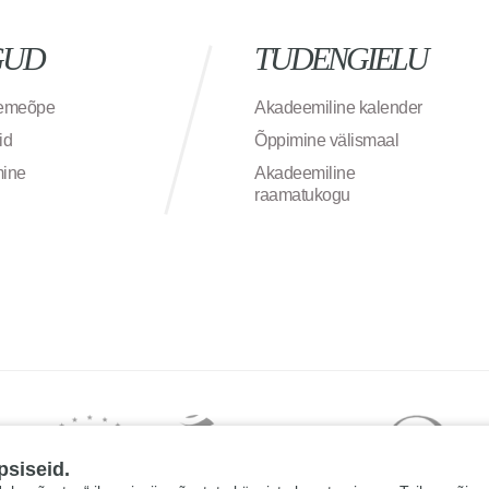
GUD
TUDENGIELU
semeõpe
Akadeemiline kalender
id
Õppimine välismaal
mine
Akadeemiline
raamatukogu
psiseid.