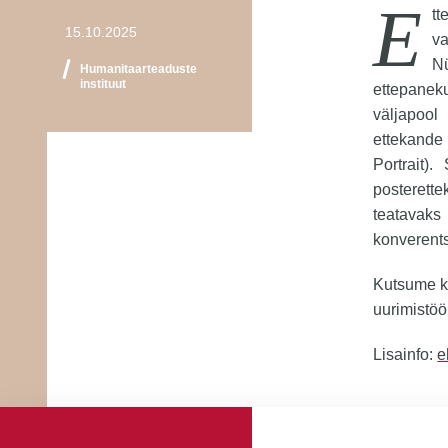
E
tt
15.10.2025
va
N
Humanitaarteaduste
instituut
ettepanek
väljapool
ettekande
Portrait)
posterette
teatavaks
konverents
Kutsume kõ
uurimistöö
Lisainfo:
e