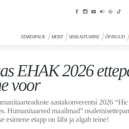
STARDIPAUK
MEIST
SISSEASTUMINE
ÕPINGUD
as EHAK 2026 ettepa
ne voor
umanitaarteaduste aastakonverentsi 2026 “Hic
es. Humanitaarsed maailmad” osalemisettepa
se esimene etapp on läbi ja algab teine!