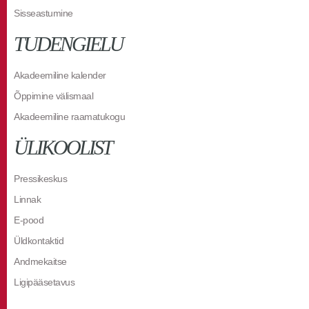
Sisseastumine
TUDENGIELU
Akadeemiline kalender
Õppimine välismaal
Akadeemiline raamatukogu
ÜLIKOOLIST
Pressikeskus
Linnak
E-pood
Üldkontaktid
Andmekaitse
Ligipääsetavus