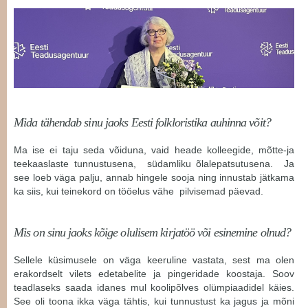
Mida tähendab sinu jaoks Eesti folkloristika auhinna võit?
Ma ise ei taju seda võiduna, vaid heade kolleegide, mõtte-ja
teekaaslaste tunnustusena, südamliku õlalepatsutusena. Ja
see loeb väga palju, annab hingele sooja ning innustab jätkama
ka siis, kui teinekord on tööelus vähe pilvisemad päevad.
Mis on sinu jaoks kõige olulisem kirjatöö või esinemine olnud?
Sellele küsimusele on väga keeruline vastata, sest ma olen
erakordselt vilets edetabelite ja pingeridade koostaja. Soov
teadlaseks saada idanes mul koolipõlves olümpiaadidel käies.
See oli toona ikka väga tähtis, kui tunnustust ka jagus ja mõni