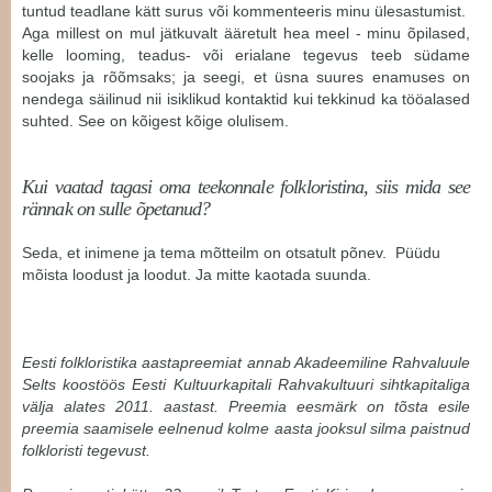
tuntud teadlane kätt surus või kommenteeris minu ülesastumist.
Aga millest on mul jätkuvalt ääretult hea meel - minu õpilased,
kelle looming, teadus- või erialane tegevus teeb südame
soojaks ja rõõmsaks; ja seegi, et üsna suures enamuses on
nendega säilinud nii isiklikud kontaktid kui tekkinud ka tööalased
suhted. See on kõigest kõige olulisem.
Kui vaatad tagasi oma teekonnale folkloristina, siis mida see
rännak on sulle õpetanud?
Seda, et inimene ja tema mõtteilm on otsatult põnev. Püüdu
mõista loodust ja loodut. Ja mitte kaotada suunda.
Eesti folkloristika aastapreemiat annab Akadeemiline Rahvaluule
Selts koostöös Eesti Kultuurkapitali Rahvakultuuri sihtkapitaliga
välja alates 2011. aastast. Preemia eesmärk on tõsta esile
preemia saamisele eelnenud kolme aasta jooksul silma paistnud
folkloristi tegevust.