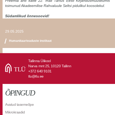
Preemia anti kätte 22. mail Tartus Eesti Kirjandusmuuseumis
toimunud Akadeemilise Rahvaluule Seltsi pidulikul koosolekul.
Südamlikud õnnesoovid!
29.05.2025
Humanitaarteaduste instituut
Tallinna Ülikool
Narva mnt 25, 10120 Tallinn
+372 640 9101
tlu@tlu.ee
ÕPINGUD
Avatud tasemeõpe
Mikrokraadid