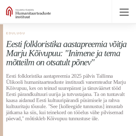
EDULUGU
Eesti folkloristika aastapreemia võitja
Marju Kõivupuu: "Inimene ja tema
mõtteilm on otsatult põnev"
Eesti folkloristika aastapreemia 2025 pälvis Tallinna
Ülikooli humanitaarteaduste instituudi vanemteadur Marju
Kõivupuu, kes on teinud suurepärast ja tänuväärset tööd
Eesti pärandkultuuri uurija ja tutvustajana. Ta on tuntavalt
kaasa aidanud Eesti kultuuripärandi püsimisele ja rahva
kultuuritaju tõusule. "See [kolleegide tunnustus] innustab
jätkama ka siis, kui teinekord on tööelus vähe pilvisemad
päevad," mõtiskleb Kõivupuu tunnustuse üle.