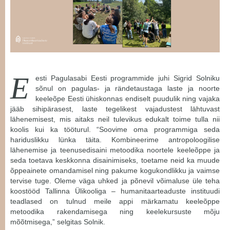
E
esti Pagulasabi Eesti programmide juhi Sigrid Solniku
sõnul on pagulas- ja rändetaustaga laste ja noorte
keeleõpe Eesti ühiskonnas endiselt puudulik ning vajaka
jääb sihipärasest, laste tegelikest vajadustest lähtuvast
lähenemisest, mis aitaks neil tulevikus edukalt toime tulla nii
koolis kui ka tööturul. “Soovime oma programmiga seda
hariduslikku lünka täita. Kombineerime antropoloogilise
lähenemise ja teenusedisaini metoodika noortele keeleõppe ja
seda toetava keskkonna disainimiseks, toetame neid ka muude
õppeainete omandamisel ning pakume kogukondlikku ja vaimse
tervise tuge. Oleme väga uhked ja põnevil võimaluse üle teha
koostööd Tallinna Ülikooliga – humanitaarteaduste instituudi
teadlased on tulnud meile appi märkamatu keeleõppe
metoodika rakendamisega ning keelekursuste mõju
mõõtmisega,” selgitas Solnik.