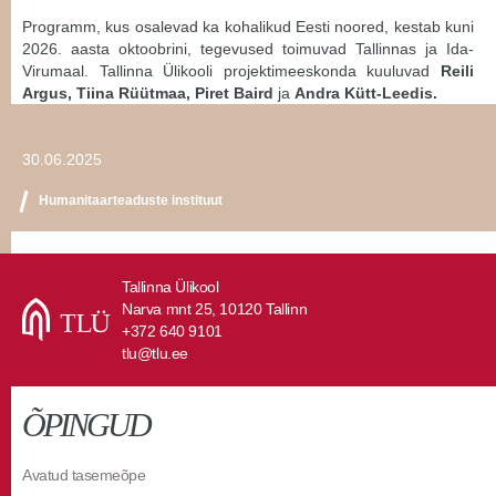
Programm, kus osalevad ka kohalikud Eesti noored, kestab kuni
2026. aasta oktoobrini, tegevused toimuvad Tallinnas ja Ida-
Virumaal. Tallinna Ülikooli projektimeeskonda kuuluvad
Reili
Argus, Tiina Rüütmaa, Piret Baird
ja
Andra Kütt-Leedis.
30.06.2025
Humanitaarteaduste instituut
Tallinna Ülikool
Narva mnt 25, 10120 Tallinn
+372 640 9101
tlu@tlu.ee
ÕPINGUD
Avatud tasemeõpe