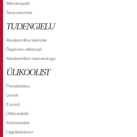
Mikrokraadid
Sisseastumine
TUDENGIELU
Akadeemiline kalender
Õppimine välismaal
Akadeemiline raamatukogu
ÜLIKOOLIST
Pressikeskus
Linnak
E-pood
Üldkontaktid
Andmekaitse
Ligipääsetavus