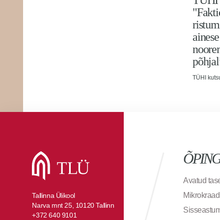
TÜHI 
"Fakti
ristum
ainese
noorem
põhjal
TÜHI kuts
ÕPIN
Avatud ta
Mikrokraad
Tallinna Ülikool
Narva mnt 25, 10120 Tallinn
Sisseastu
+372 640 9101