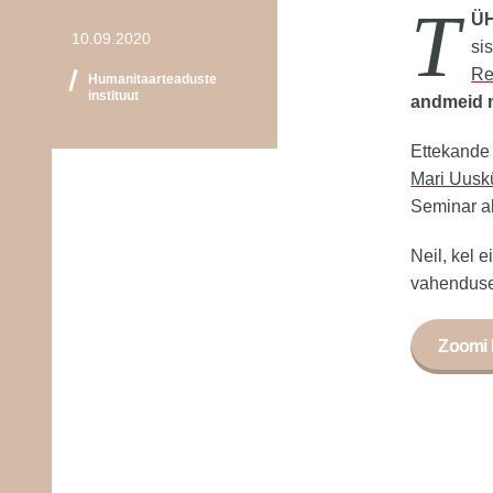
T
ÜH
10.09.2020
si
Re
Humanitaarteaduste
instituut
andmeid m
Ettekande 
Mari Uusk
Seminar a
Neil, kel 
vahenduse
Zoomi 