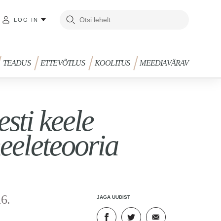
LOG IN
TEADUS
ETTEVÕTLUS
KOOLITUS
MEEDIAVÄRAV
sti keele
eleteooria
6.
JAGA UUDIST