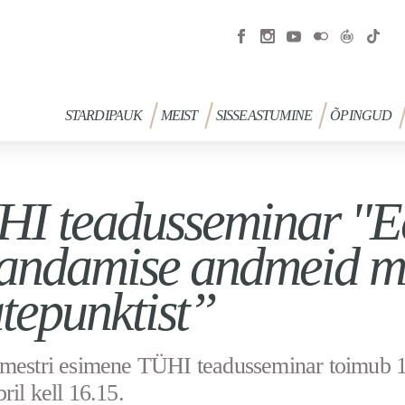
STARDIPAUK
MEIST
SISSEASTUMINE
ÕPINGUD
I teadusseminar "Ee
ndamise andmeid me
tepunktist”
mestri esimene TÜHI teadusseminar toimub 1
ril kell 16.15.