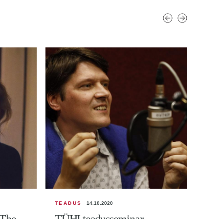
TEADUS
14.10.2020
TEA