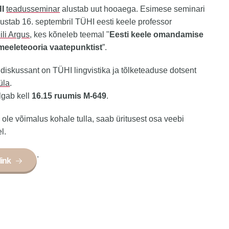
I
teadusseminar
alustab uut hooaega. Esimese seminari
sustab 16. septembril TÜHI eesti keele professor
ili Argus
, kes kõneleb teemal "
Eesti keele omandamise
eeleteooria vaatepunktist
”.
diskussant on TÜHI lingvistika ja tõlketeaduse dotsent
üla
.
lgab kell
16.15 ruumis M-649
.
ei ole võimalus kohale tulla, saab üritusest osa veebi
l.
.
link