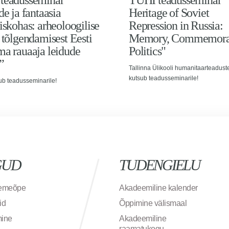
teadusseminar
TÜHI teadusseminar 
de ja fantaasia
Heritage of Soviet
iskohas: arheoloogilise
Repression in Russia:
 tõlgendamisest Eesti
Memory, Commemorat
a rauaaja leidude
Politics"
”
Tallinna Ülikooli humanitaarteaduste
kutsub teadusseminarile!
ub teadusseminarile!
GUD
TUDENGIELU
semeõpe
Akadeemiline kalender
id
Õppimine välismaal
mine
Akadeemiline
raamatukogu