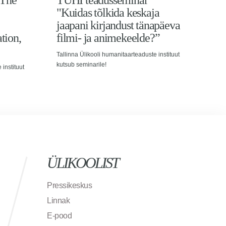
"The
TÜHI teadusseminar
TÜ
"Kuidas tõlkida keskaja
ütl
jaapani kirjandust tänapäeva
om
ion,
filmi- ja animekeelde?”
kee
Tallinna Ülikooli humanitaarteaduste instituut
Talli
kutsub seminarile!
kutsu
 instituut
ÜLIKOOLIST
Pressikeskus
Linnak
E-pood