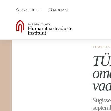
AVALEHELE
KONTAKT
TEADUS
TÜH
oma
vaa
Sügisse
septemb