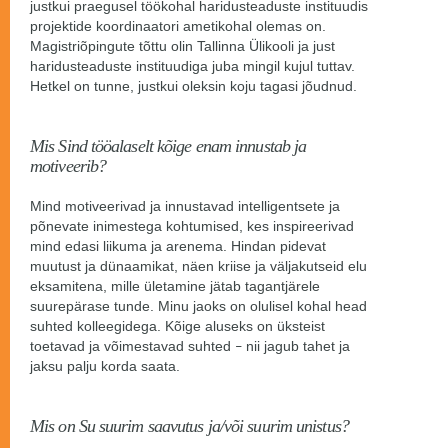
justkui praegusel töökohal haridusteaduste instituudis
projektide koordinaatori ametikohal olemas on.
Magistriõpingute tõttu olin Tallinna Ülikooli ja just
haridusteaduste instituudiga juba mingil kujul tuttav.
Hetkel on tunne, justkui oleksin koju tagasi jõudnud.
Mis Sind tööalaselt kõige enam innustab ja
motiveerib?
Mind motiveerivad ja innustavad intelligentsete ja
põnevate inimestega kohtumised, kes inspireerivad
mind edasi liikuma ja arenema. Hindan pidevat
muutust ja dünaamikat, näen kriise ja väljakutseid elu
eksamitena, mille ületamine jätab tagantjärele
suurepärase tunde. Minu jaoks on olulisel kohal head
suhted kolleegidega. Kõige aluseks on üksteist
toetavad ja võimestavad suhted
nii jagub tahet ja
–
jaksu palju korda saata.
Mis on Su suurim saavutus ja/või suurim unistus?