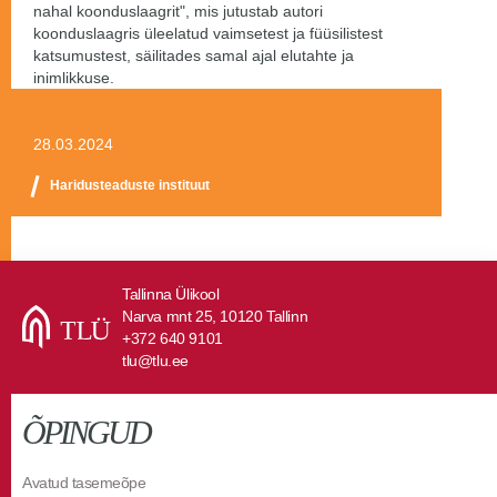
nahal koonduslaagrit", mis jutustab autori
koonduslaagris üleelatud vaimsetest ja füüsilistest
katsumustest, säilitades samal ajal elutahte ja
inimlikkuse.
28.03.2024
Haridusteaduste instituut
Tallinna Ülikool
Narva mnt 25, 10120 Tallinn
+372 640 9101
tlu@tlu.ee
ÕPINGUD
Avatud tasemeõpe