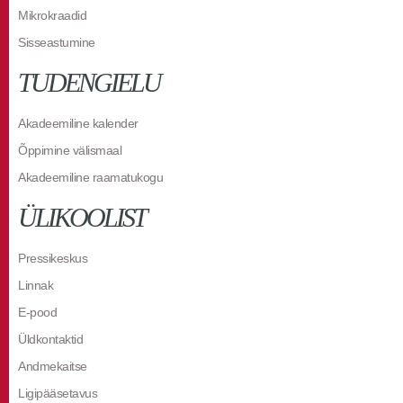
Mikrokraadid
Sisseastumine
TUDENGIELU
Akadeemiline kalender
Õppimine välismaal
Akadeemiline raamatukogu
ÜLIKOOLIST
Pressikeskus
Linnak
E-pood
Üldkontaktid
Andmekaitse
Ligipääsetavus