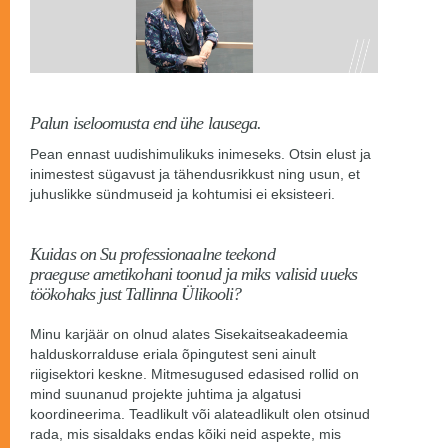
Palun iseloomusta end ühe lausega.
Pean ennast uudishimulikuks inimeseks. Otsin elust ja
inimestest sügavust ja tähendusrikkust ning usun, et
juhuslikke sündmuseid ja kohtumisi ei eksisteeri.
Kuidas on Su professionaalne teekond
praeguse ametikohani toonud ja miks valisid uueks
töökohaks just Tallinna Ülikooli?
Minu karjäär on olnud alates Sisekaitseakadeemia
halduskorralduse eriala õpingutest seni ainult
riigisektori keskne. Mitmesugused edasised rollid on
mind suunanud projekte juhtima ja algatusi
koordineerima. Teadlikult või alateadlikult olen otsinud
rada, mis sisaldaks endas kõiki neid aspekte, mis