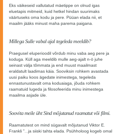
Eks väikeseid vallutatud mäetippe on olnud igas
eluetapis mitmeid, kuid hetkel hindan suurimaks
väärtuseks oma kodu ja pere. Püüan elada nii, et
maailm jääks minust maha parema paigana.
Millega Sulle vabal ajal tegeleda meeldib?
Praegusel eluperioodil võrdub minu vaba aeg pere ja
koduga. Küll aga meeldib mulle aeg-ajalt n-ö juhe
seinast välja tõmmata ja end muust maailmast
eraldatult laadimas käia. Sooviksin rohkem avastada
uusi paiku koos ägedate inimestega, tegeleda
ennastunustavalt oma koduaiaga, jõuda rohkem
raamatuid lugeda ja filosofeerida minu inimestega
maailma asjade üle.
Soovita meile üht Sind mõjutanud raamatut või filmi.
Raamatutest on mind sügavalt mõjutanud Viktor E.
Frankli "...ja siiski tahta elada. Psühholoog kogeb omal