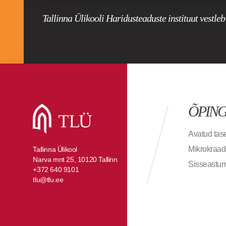
Tallinna Ülikooli Haridusteaduste instituut vestleb
ÕPIN
Avatud ta
Mikrokraad
Tallinna Ülikool
Narva mnt 25, 10120 Tallinn
Sisseastu
+372 640 9101
tlu@tlu.ee