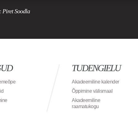
: Piret Soodla
GUD
TUDENGIELU
semeõpe
Akadeemiline kalender
id
Õppimine välismaal
mine
Akadeemiline
raamatukogu