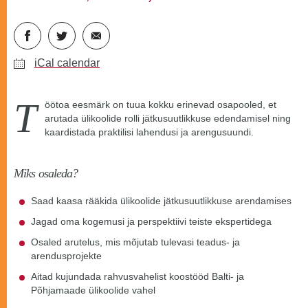
iCal calendar
T
öötoa eesmärk on tuua kokku erinevad osapooled, et
arutada ülikoolide rolli jätkusuutlikkuse edendamisel ning
kaardistada praktilisi lahendusi ja arengusuundi.
Miks osaleda?
Saad kaasa rääkida ülikoolide jätkusuutlikkuse arendamises
Jagad oma kogemusi ja perspektiivi teiste ekspertidega
Osaled arutelus, mis mõjutab tulevasi teadus- ja
arendusprojekte
Aitad kujundada rahvusvahelist koostööd Balti- ja
Põhjamaade ülikoolide vahel