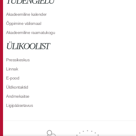
TUDENGIELU
Akadeemiline kalender
Õppimine välismaal
Akadeemiline raamatukogu
ÜLIKOOLIST
Pressikeskus
Linnak
E-pood
Üldkontaktid
Andmekaitse
Ligipääsetavus