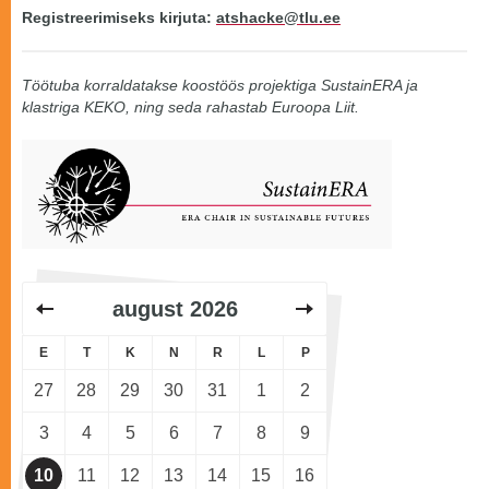
Registreerimiseks kirjuta:
atshacke@tlu.ee
Töötuba korraldatakse koostöös projektiga SustainERA ja
klastriga KEKO, ning seda rahastab Euroopa Liit.
august
2026
E
T
K
N
R
L
P
27
28
29
30
31
1
2
3
4
5
6
7
8
9
10
11
12
13
14
15
16