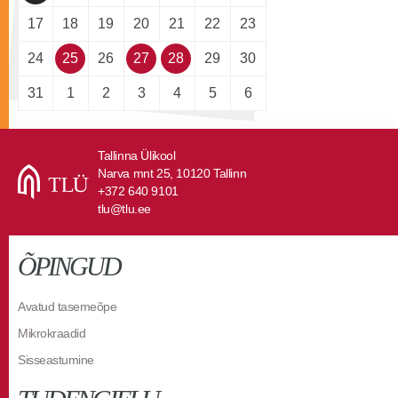
17
18
19
20
21
22
23
24
25
26
27
28
29
30
31
1
2
3
4
5
6
Tallinna Ülikool
Narva mnt 25, 10120 Tallinn
+372 640 9101
tlu@tlu.ee
ÕPINGUD
Avatud tasemeõpe
Mikrokraadid
Sisseastumine