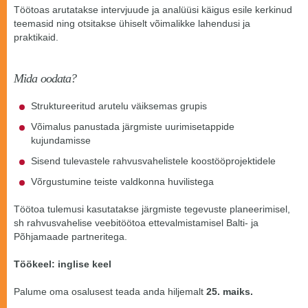
Töötoas arutatakse intervjuude ja analüüsi käigus esile kerkinud
teemasid ning otsitakse ühiselt võimalikke lahendusi ja
praktikaid.
Mida oodata?
Struktureeritud arutelu väiksemas grupis
Võimalus panustada järgmiste uurimisetappide
kujundamisse
Sisend tulevastele rahvusvahelistele koostööprojektidele
Võrgustumine teiste valdkonna huvilistega
Töötoa tulemusi kasutatakse järgmiste tegevuste planeerimisel,
sh rahvusvahelise veebitöötoa ettevalmistamisel Balti- ja
Põhjamaade partneritega.
Töökeel: inglise keel
Palume oma osalusest teada anda hiljemalt
25. maiks.