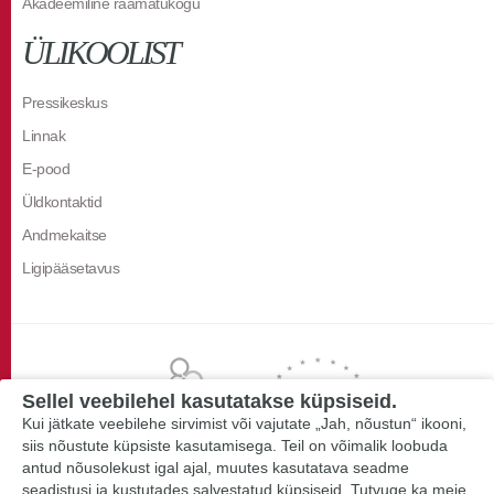
Akadeemiline raamatukogu
ÜLIKOOLIST
Pressikeskus
Linnak
E-pood
Üldkontaktid
Andmekaitse
Ligipääsetavus
Sellel veebilehel kasutatakse küpsiseid.
Kui jätkate veebilehe sirvimist või vajutate „Jah, nõustun“ ikooni,
siis nõustute küpsiste kasutamisega. Teil on võimalik loobuda
antud nõusolekust igal ajal, muutes kasutatava seadme
seadistusi ja kustutades salvestatud küpsiseid. Tutvuge ka meie