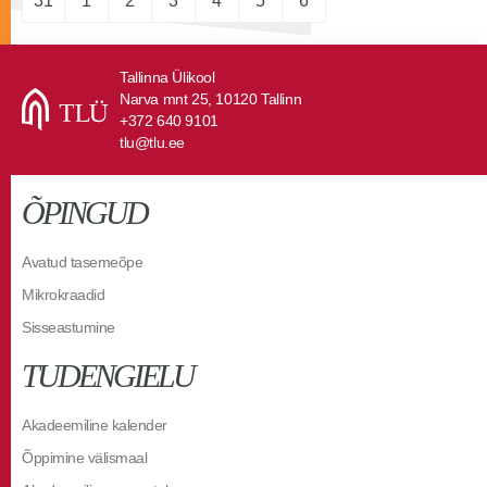
31
1
2
3
4
5
6
Tallinna Ülikool
Narva mnt 25, 10120 Tallinn
+372 640 9101
tlu@tlu.ee
ÕPINGUD
Avatud tasemeõpe
Mikrokraadid
Sisseastumine
TUDENGIELU
Akadeemiline kalender
Õppimine välismaal