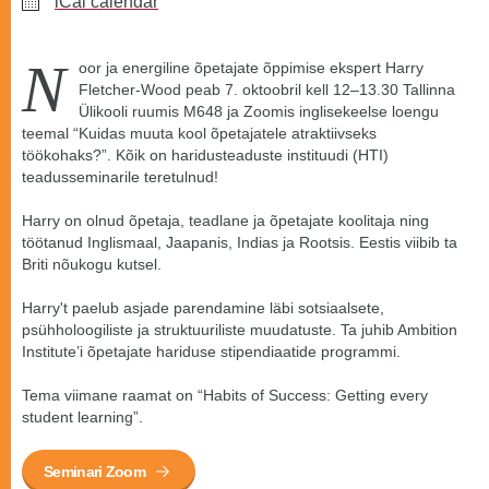
iCal calendar
N
oor ja energiline õpetajate õppimise ekspert Harry
Fletcher-Wood peab 7. oktoobril kell 12–13.30 Tallinna
Ülikooli ruumis M648 ja Zoomis inglisekeelse loengu
teemal “Kuidas muuta kool õpetajatele atraktiivseks
töökohaks?”. Kõik on haridusteaduste instituudi (HTI)
teadusseminarile teretulnud!
Harry on olnud õpetaja, teadlane ja õpetajate koolitaja ning
töötanud Inglismaal, Jaapanis, Indias ja Rootsis. Eestis viibib ta
Briti nõukogu kutsel.
Harry't paelub asjade parendamine läbi sotsiaalsete,
psühholoogiliste ja struktuuriliste muudatuste. Ta juhib Ambition
Institute’i õpetajate hariduse stipendiaatide programmi.
Tema viimane raamat on “Habits of Success: Getting every
student learning”.
Seminari Zoom