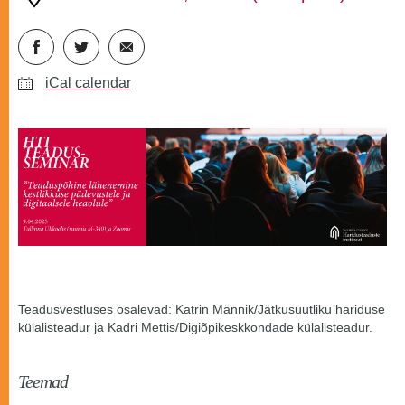
iCal calendar
Teadusvestluses osalevad: Katrin Männik/Jätkusuutliku hariduse
külalisteadur ja Kadri Mettis/Digiõpikeskkondade külalisteadur.
Teemad