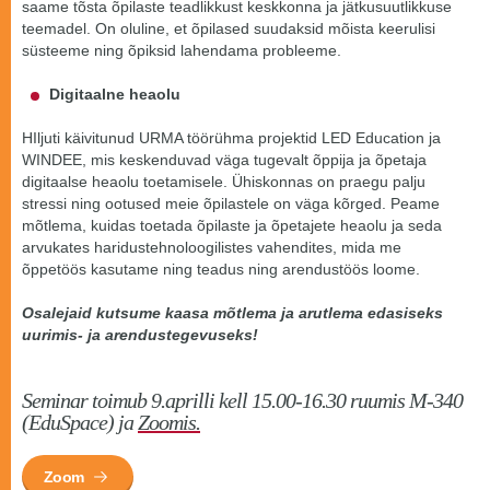
saame tõsta õpilaste teadlikkust keskkonna ja jätkusuutlikkuse
teemadel. On oluline, et õpilased suudaksid mõista keerulisi
süsteeme ning õpiksid lahendama probleeme.
Digitaalne heaolu
HIljuti käivitunud URMA töörühma projektid LED Education ja
WINDEE, mis keskenduvad väga tugevalt õppija ja õpetaja
digitaalse heaolu toetamisele. Ühiskonnas on praegu palju
stressi ning ootused meie õpilastele on väga kõrged. Peame
mõtlema, kuidas toetada õpilaste ja õpetajete heaolu ja seda
arvukates haridustehnoloogilistes vahendites, mida me
õppetöös kasutame ning teadus ning arendustöös loome.
Osalejaid kutsume kaasa mõtlema ja arutlema edasiseks
uurimis- ja arendustegevuseks!
Seminar toimub 9.aprilli kell 15.00-16.30 ruumis M-340
(EduSpace) ja
Zoomis.
Zoom