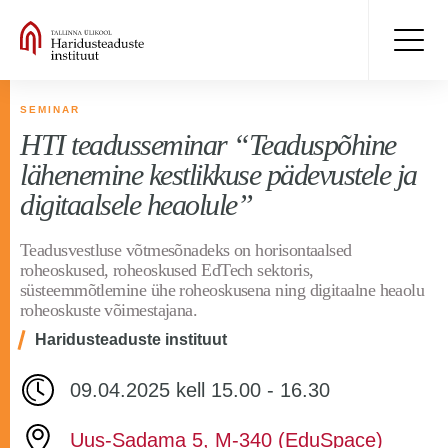
SEMINAR
HTI teadusseminar “Teaduspõhine
lähenemine kestlikkuse pädevustele ja
digitaalsele heaolule”
Teadusvestluse võtmesõnadeks on horisontaalsed
roheoskused, roheoskused EdTech sektoris,
süsteemmõtlemine ühe roheoskusena ning digitaalne heaolu
roheoskuste võimestajana.
Haridusteaduste instituut
09.04.2025 kell 15.00 - 16.30
Uus-Sadama 5, M-340 (EduSpace)