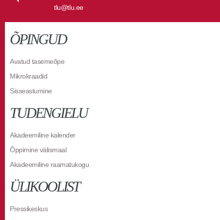
tlu@tlu.ee
ÕPINGUD
Avatud tasemeõpe
Mikrokraadid
Sisseastumine
TUDENGIELU
Akadeemiline kalender
Õppimine välismaal
Akadeemiline raamatukogu
ÜLIKOOLIST
Pressikeskus