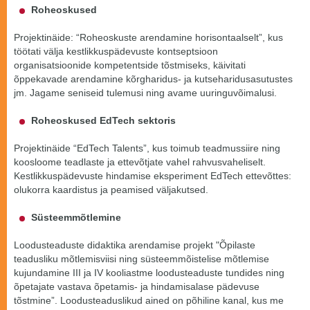
Roheoskused
Projektinäide: “Roheoskuste arendamine horisontaalselt”, kus
töötati välja kestlikkuspädevuste kontseptsioon
organisatsioonide kompetentside tõstmiseks, käivitati
õppekavade arendamine kõrgharidus- ja kutseharidusasutustes
jm. Jagame seniseid tulemusi ning avame uuringuvõimalusi.
Roheoskused EdTech sektoris
Projektinäide “EdTech Talents”, kus toimub teadmussiire ning
koosloome teadlaste ja ettevõtjate vahel rahvusvaheliselt.
Kestlikkuspädevuste hindamise eksperiment EdTech ettevõttes:
olukorra kaardistus ja peamised väljakutsed.
Süsteemmõtlemine
Loodusteaduste didaktika arendamise projekt "Õpilaste
teadusliku mõtlemisviisi ning süsteemmõistelise mõtlemise
kujundamine III ja IV kooliastme loodusteaduste tundides ning
õpetajate vastava õpetamis- ja hindamisalase pädevuse
tõstmine”. Loodusteaduslikud ained on põhiline kanal, kus me