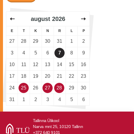
august
2026
E
T
K
N
R
L
P
27
28
29
30
31
1
2
3
4
5
6
7
8
9
10
11
12
13
14
15
16
17
18
19
20
21
22
23
24
25
26
27
28
29
30
31
1
2
3
4
5
6
Tallinna Ülikool
Narva mnt 25, 10120 Tallinn
+372 640 9101