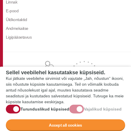
Linnak
E-pood
Üldkontaktid
Andmekaitse
Ligipääsetavus
Sellel veebilehel kasutatakse küpsiseid.
Kui jätkate veebilehe sirvimist või vajutate „Jah, nõustun“ ikooni,
siis nõustute küpsiste kasutamisega. Teil on võimalik loobuda
antud nõusolekust igal ajal, muutes kasutatava seadme
seadistusi ja kustutades salvestatud küpsiseid. Tutvuge ka meie
küpsiste kasutamise eeskirjaga.
Turunduslikud küpsised
Vajalikud küpsised
Accept all cookies