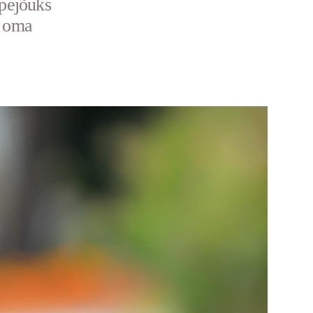
pejõuks
l oma