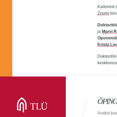
Kaitsmist 
Zoomi
kes
Doktoritö
ja
Marvi 
Oponend
Krista L
Doktoritö
keskkonn
ÕPIN
Avatud ta