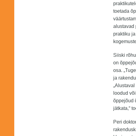
praktikute
toetada õp
väärtustam
alustavad 
praktiku j
kogemuste 
Siiski rõh
on õppejõu
osa. „Tuge
ja rakendu
„Alustaval
loodud või
õppejõud 
jätkata,“ t
Peri dokto
rakenduskõ