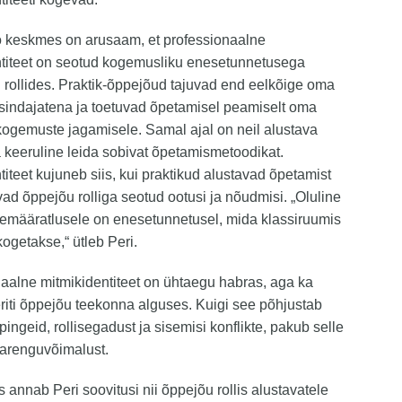
ö keskmes on arusaam, et professionaalne
ntiteet on seotud kogemusliku enesetunnetusega
rollides. Praktik-õppejõud tajuvad end eelkõige oma
sindajatena ja toetuvad õpetamisel peamiselt oma
kogemuste jagamisele. Samal ajal on neil alustava
keeruline leida sobivat õpetamismetoodikat.
titeet kujuneb siis, kui praktikud alustavad õpetamist
ad õppejõu rolliga seotud ootusi ja nõudmisi. „Oluline
emääratlusele on enesetunnetusel, mida klassiruumis
ogetakse,“ ütleb Peri.
aalne mitmikidentiteet on ühtaegu habras, aga ka
eriti õppejõu teekonna alguses. Kuigi see põhjustab
pingeid, rollisegadust ja sisemisi konflikte, pakub selle
arenguvõimalust.
s annab Peri soovitusi nii õppejõu rollis alustavatele