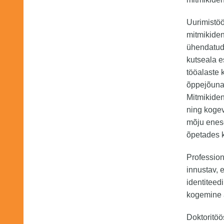
Uurimistö
mitmikide
ühendatud 
kutseala e
tööalaste 
õppejõuna 
Mitmikiden
ning kogev
mõju enes
õpetades k
Profession
innustav, 
identiteedi
kogemine 
Doktoritöö