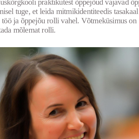
skõrgkooli praktikutest õppejõud vajavad õp
isel tuge, et leida mitmikidentiteedis tasakaa
e töö ja õppejõu rolli vahel. Võtmeküsimus on
tada mõlemat rolli.