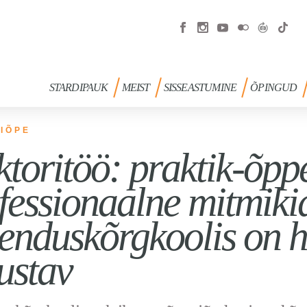
STARDIPAUK
MEIST
SISSEASTUMINE
ÕPINGUD
IÕPE
toritöö: praktik-õp
fessionaalne mitmikid
enduskõrgkoolis on h
ustav