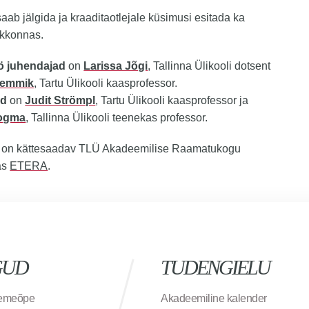
saab jälgida ja kraaditaotlejale küsimusi esitada ka
kkonnas.
ö juhendajad
on
Larissa Jõgi
, Tallinna Ülikooli dotsent
Remmik
, Tartu Ülikooli kaasprofessor.
id
on
Judit Strömpl
, Tartu Ülikooli kaasprofessor ja
oogma
, Tallinna Ülikooli teenekas professor.
ö on kättesaadav TLÜ Akadeemilise Raamatukogu
as
ETERA
.
GUD
TUDENGIELU
semeõpe
Akadeemiline kalender