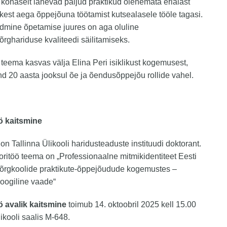
kohaselt lähevad paljud praktikud olenemata erialast
ikest aega õppejõuna töötamist kutsealasele tööle tagasi.
dmine õpetamise juures on aga oluline
rghariduse kvaliteedi säilitamiseks.
 teema kasvas välja Elina Peri isiklikust kogemusest,
d 20 aasta jooksul õe ja õendusõppejõu rollide vahel.
ö kaitsmine
on Tallinna Ülikooli haridusteaduste instituudi doktorant.
ritöö teema on „Professionaalne mitmikidentiteet Eesti
õrgkoolide praktikute-õppejõudude kogemustes –
oogiline vaade“
ö avalik kaitsmine
toimub 14. oktoobril 2025 kell 15.00
likooli saalis M-648.