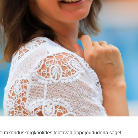
ti rakenduskõrgkoolides töötavad õppejõududena sageli