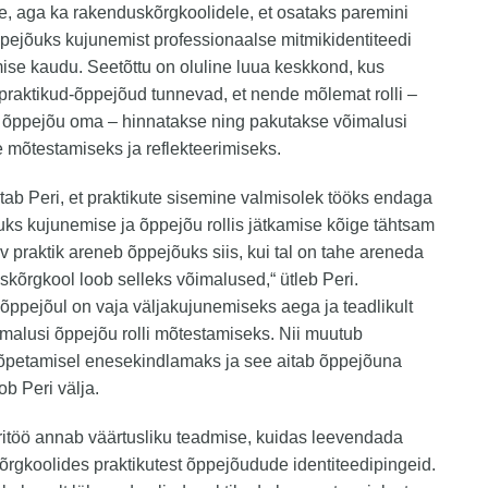
le, aga ka rakenduskõrgkoolidele, et osataks paremini
pejõuks kujunemist professionaalse mitmikidentiteedi
ise kaudu. Seetõttu on oluline luua keskkond, kus
praktikud-õppejõud tunnevad, et nende mõlemat rolli –
a õppejõu oma – hinnatakse ning pakutakse võimalusi
mõtestamiseks ja reflekteerimiseks.
utab Peri, et praktikute sisemine valmisolek tööks endaga
ks kujunemise ja õppejõu rollis jätkamise kõige tähtsam
v praktik areneb õppejõuks siis, kui tal on tahe areneda
skõrgkool loob selleks võimalused,“ ütleb Peri.
 õppejõul on vaja väljakujunemiseks aega ja teadlikult
malusi õppejõu rolli mõtestamiseks. Nii muutub
õpetamisel enesekindlamaks ja see aitab õppejõuna
oob Peri välja.
ritöö annab väärtusliku teadmise, kuidas leevendada
rgkoolides praktikutest õppejõudude identiteedipingeid.