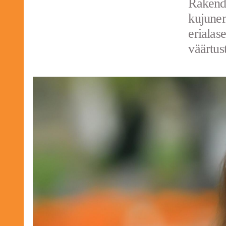
Rakendu
kujunem
erialas
väärtus