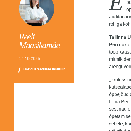
E
pr
õp
auditooriu
rolliga k
Reeli
Tallinna Ü
Maasikamäe
Peri
dokto
toob kaasa
14.10.2025
mitmikiden
arenguvõi
Haridusteaduste instituut
„Professi
kutsealase
õppejõud o
Elina Peri
sest nad o
õpetamise 
sellele, k
mitmikiden