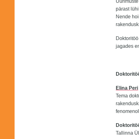
Uurimuste 
pärast lüh
Nende hoi
rakenduskõ
Doktoritöö
jagades en
Doktoritö
Elina Peri
Tema dokto
rakendusk
fenomenol
Doktoritö
Tallinna Ü