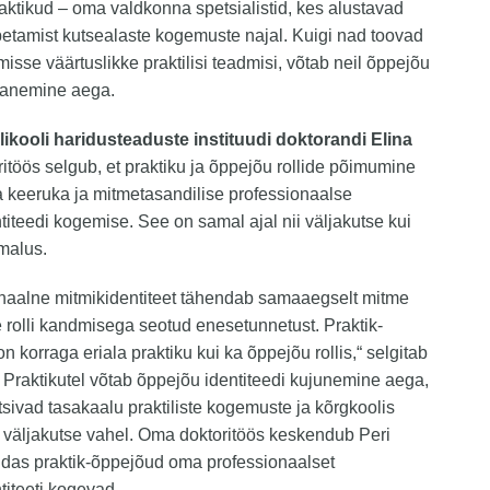
aktikud – oma valdkonna spetsialistid, kes alustavad
etamist kutsealaste kogemuste najal. Kuigi nad toovad
misse väärtuslikke praktilisi teadmisi, võtab neil õppejõu
ohanemine aega.
likooli haridusteaduste instituudi doktorandi Elina
ritöös selgub, et praktiku ja õppejõu rollide põimumine
 keeruka ja mitmetasandilise professionaalse
titeedi kogemise. See on samal ajal nii väljakutse kui
malus.
onaalne mitmikidentiteet tähendab samaaegselt mitme
 rolli kandmisega seotud enesetunnetust. Praktik-
n korraga eriala praktiku kui ka õppejõu rollis,“ selgitab
. Praktikutel võtab õppejõu identiteedi kujunemine aega,
tsivad tasakaalu praktiliste kogemuste ja kõrgkoolis
väljakutse vahel. Oma doktoritöös keskendub Peri
uidas praktik-õppejõud oma professionaalset
titeeti kogevad.