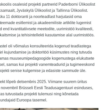
skoolis osalesid projekti partnerid Paderborni Ülikoolist
samaalt, Jyväskylä Ülikoolist ja Tallinna Ülikoolist.
ku 11 doktoranti ja noorteadlast harjutasid oma
 teemade esitlemist ja akadeemiliste artiklite lugemist
id end kvantitatiivsete meetodite, uurimistöö kvaliteedi,
kaitsmise ja tehisintellekti kasutamise alal uurimistöös.
stel oli võimalus konsulteerida kogenud teadlastega
ri kujundamise ja doktoritöö küsimustes ning tutvuda
amas muuseumipedagoogide kogemustega elukutsete
sel, samas kui projekti vanemteadurid ja tugimeeskond
rojekti senise kulgemise ja edasiste sammude üle.
ekt lõpeb detsembris 2025. Viimane suurem üritus
 novembril Brüsseli Eesti Teadusagentuuri esinduses,
as tutvustada projekti tulemusi ning kõnetada
ujundajaid Euroopa tasemel.