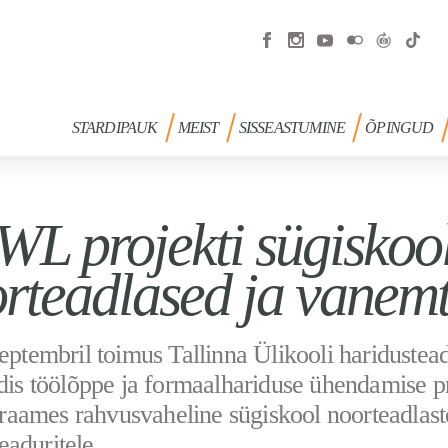
STARDIPAUK
MEIST
SISSEASTUMINE
ÕPINGUD
L projekti sügiskool
rteadlased ja vanem
septembril toimus Tallinna Ülikooli haridustea
udis töölõppe ja formaalhariduse ühendamise pr
ames rahvusvaheline sügiskool noorteadlaste
aduritele.