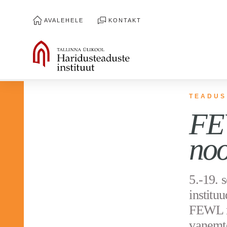
AVALEHELE
KONTAKT
TEADUS
FEW
noo
5.-19. 
institu
FEWL ra
vanemte