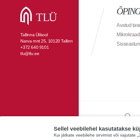
ÕPIN
Avatud ta
Mikrokraad
Tallinna Ülikool
Narva mnt 25, 10120 Tallinn
Sisseastu
+372 640 9101
tlu@tlu.ee
Sellel veebilehel kasutatakse kü
Kui jätkate veebilehe sirvimist või vajutate