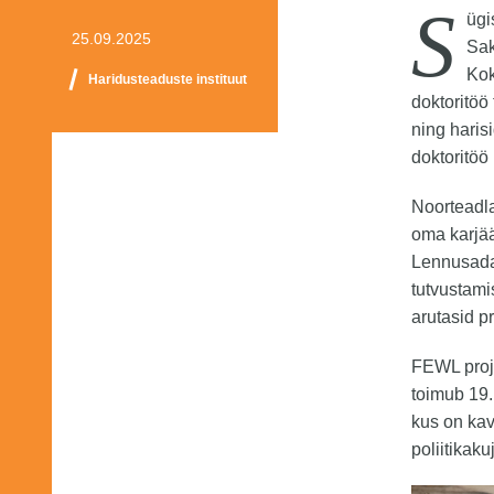
S
ügi
25.09.2025
Sak
Kok
Haridusteaduste instituut
doktoritöö
ning haris
doktoritöö 
Noorteadla
oma karjää
Lennusad
tutvustami
arutasid p
FEWL proj
toimub 19.
kus on kav
poliitikak