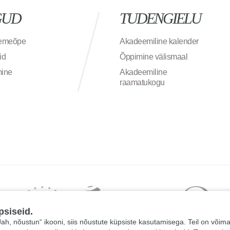
GUD
TUDENGIELU
semeõpe
Akadeemiline kalender
id
Õppimine välismaal
mine
Akadeemiline
raamatukogu
psiseid.
 „Jah, nõustun“ ikooni, siis nõustute küpsiste kasutamisega. Teil on võim