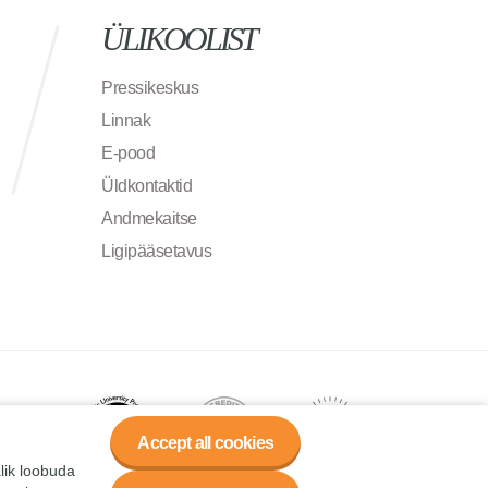
ÜLIKOOLIST
Pressikeskus
Linnak
E-pood
Üldkontaktid
Andmekaitse
Ligipääsetavus
Accept all cookies
alik loobuda