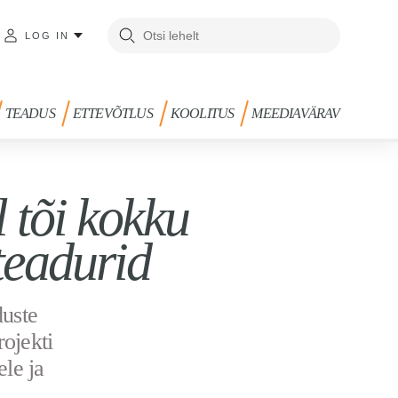
LOG IN
TEADUS
ETTEVÕTLUS
KOOLITUS
MEEDIAVÄRAV
 tõi kokku
teadurid
duste
ojekti
le ja