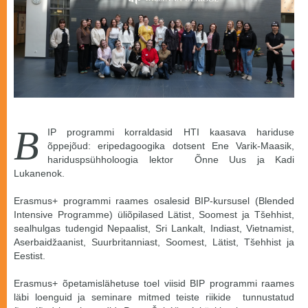
B
IP programmi korraldasid HTI kaasava hariduse
õppejõud: eripedagoogika dotsent Ene Varik-Maasik,
hariduspsühholoogia lektor Õnne Uus ja Kadi
Lukanenok.
Erasmus+ programmi raames osalesid BIP-kursusel (Blended
Intensive Programme) üliõpilased Lätist, Soomest ja Tšehhist,
sealhulgas tudengid Nepaalist, Sri Lankalt, Indiast, Vietnamist,
Aserbaidžaanist, Suurbritanniast, Soomest, Lätist, Tšehhist ja
Eestist.
Erasmus+ õpetamislähetuse toel viisid BIP programmi raames
läbi loenguid ja seminare mitmed teiste riikide tunnustatud