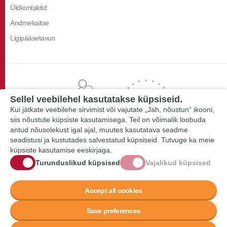
Üldkontaktid
Andmekaitse
Ligipääsetavus
Sellel veebilehel kasutatakse küpsiseid.
Kui jätkate veebilehe sirvimist või vajutate „Jah, nõustun“ ikooni,
siis nõustute küpsiste kasutamisega. Teil on võimalik loobuda
antud nõusolekust igal ajal, muutes kasutatava seadme
seadistusi ja kustutades salvestatud küpsiseid. Tutvuge ka meie
küpsiste kasutamise eeskirjaga.
Turunduslikud küpsised
Vajalikud küpsised
Accept all cookies
Save preferences