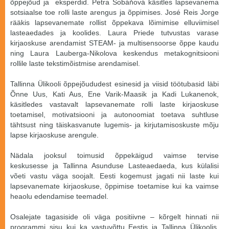
õppejõud ja eksperdid. Petra Šobáňová käsitles lapsevanema
sotsiaalse toe rolli laste arengus ja õppimises. José Reis Jorge
rääkis lapsevanemate rollist õppekava lõimimise elluviimisel
lasteaedades ja koolides. Laura Priede tutvustas varase
kirjaoskuse arendamist STEAM- ja multisensoorse õppe kaudu
ning Laura Lauberga-Nikolova keskendus metakognitsiooni
rollile laste tekstimõistmise arendamisel.
Tallinna Ülikooli õppejõududest esinesid ja viisid töötubasid läbi
Õnne Uus, Kati Aus, Ene Varik-Maasik ja Kadi Lukanenok,
käsitledes vastavalt lapsevanemate rolli laste kirjaoskuse
toetamisel, motivatsiooni ja autonoomiat toetava suhtluse
tähtsust ning täiskasvanute lugemis- ja kirjutamisoskuste mõju
lapse kirjaoskuse arengule.
Nädala jooksul toimusid õppekäigud vaimse tervise
keskusesse ja Tallinna Asunduse Lasteaedaeda, kus külalisi
võeti vastu väga soojalt. Eesti kogemust jagati nii laste kui
lapsevanemate kirjaoskuse, õppimise toetamise kui ka vaimse
heaolu edendamise teemadel.
Osalejate tagasiside oli väga positiivne – kõrgelt hinnati nii
programmi sisu kui ka vastuvõttu Eestis ja Tallinna Ülikoolis.