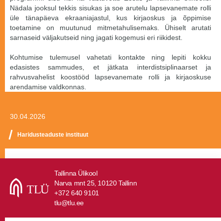
Nädala jooksul tekkis sisukas ja soe arutelu lapsevanemate rolli
üle tänapäeva ekraaniajastul, kus kirjaoskus ja õppimise
toetamine on muutunud mitmetahulisemaks. Ühiselt arutati
sarnaseid väljakutseid ning jagati kogemusi eri riikidest.
Kohtumise tulemusel vahetati kontakte ning lepiti kokku
edasistes sammudes, et jätkata interdistsiplinaarset ja
rahvusvahelist koostööd lapsevanemate rolli ja kirjaoskuse
arendamise valdkonnas.
30.04.2026
Haridusteaduste instituut
Tallinna Ülikool
Narva mnt 25, 10120 Tallinn
+372 640 9101
tlu@tlu.ee