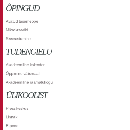
ÕPINGUD
Avatud tasemeõpe
Mikrokraadid
Sisseastumine
TUDENGIELU
Akadeemiline kalender
Õppimine välismaal
Akadeemiline raamatukogu
ÜLIKOOLIST
Pressikeskus
Linnak
E-pood