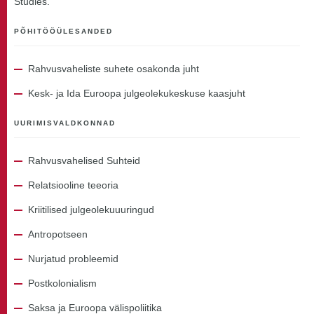
Studies.
PÕHITÖÖÜLESANDED
Rahvusvaheliste suhete osakonda juht
Kesk- ja Ida Euroopa julgeolekukeskuse kaasjuht
UURIMISVALDKONNAD
Rahvusvahelised Suhteid
Relatsiooline teeoria
Kriitilised julgeolekuuuringud
Antropotseen
Nurjatud probleemid
Postkolonialism
Saksa ja Euroopa välispoliitika