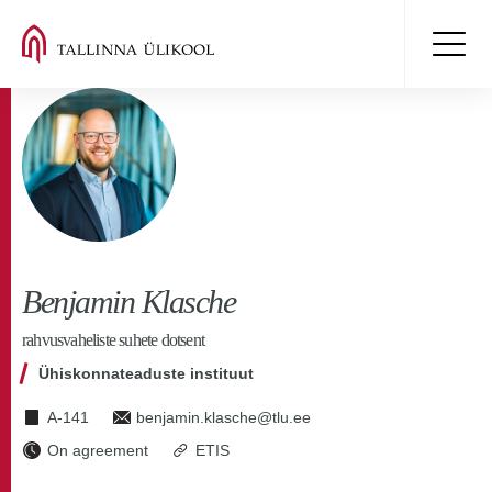
Benjamin Klasche
rahvusvaheliste suhete dotsent
Ühiskonnateaduste instituut
A-141
benjamin.klasche@tlu.ee
On agreement
ETIS