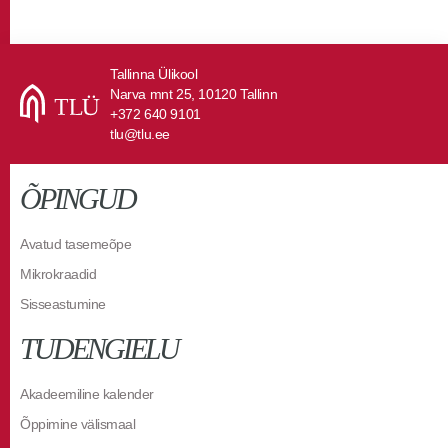
Tallinna Ülikool
Narva mnt 25, 10120 Tallinn
+372 640 9101
tlu@tlu.ee
ÕPINGUD
Avatud tasemeõpe
Mikrokraadid
Sisseastumine
TUDENGIELU
Akadeemiline kalender
Õppimine välismaal