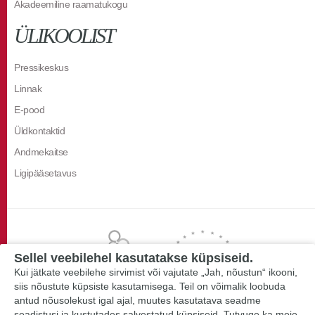
Akadeemiline raamatukogu
ÜLIKOOLIST
Pressikeskus
Linnak
E-pood
Üldkontaktid
Andmekaitse
Ligipääsetavus
Sellel veebilehel kasutatakse küpsiseid.
Kui jätkate veebilehe sirvimist või vajutate „Jah, nõustun“ ikooni,
siis nõustute küpsiste kasutamisega. Teil on võimalik loobuda
antud nõusolekust igal ajal, muutes kasutatava seadme
seadistusi ja kustutades salvestatud küpsiseid. Tutvuge ka meie