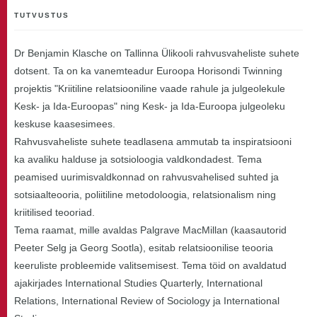
TUTVUSTUS
Dr Benjamin Klasche on Tallinna Ülikooli rahvusvaheliste suhete
dotsent. Ta on ka vanemteadur Euroopa Horisondi Twinning
projektis "Kriitiline relatsiooniline vaade rahule ja julgeolekule
Kesk- ja Ida-Euroopas" ning Kesk- ja Ida-Euroopa julgeoleku
keskuse kaasesimees.
Rahvusvaheliste suhete teadlasena ammutab ta inspiratsiooni
ka avaliku halduse ja sotsioloogia valdkondadest. Tema
peamised uurimisvaldkonnad on rahvusvahelised suhted ja
sotsiaalteooria, poliitiline metodoloogia, relatsionalism ning
kriitilised teooriad.
Tema raamat, mille avaldas Palgrave MacMillan (kaasautorid
Peeter Selg ja Georg Sootla), esitab relatsioonilise teooria
keeruliste probleemide valitsemisest. Tema töid on avaldatud
ajakirjades International Studies Quarterly, International
Relations, International Review of Sociology ja International