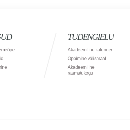
GUD
TUDENGIELU
semeõpe
Akadeemiline kalender
id
Õppimine välismaal
mine
Akadeemiline
raamatukogu