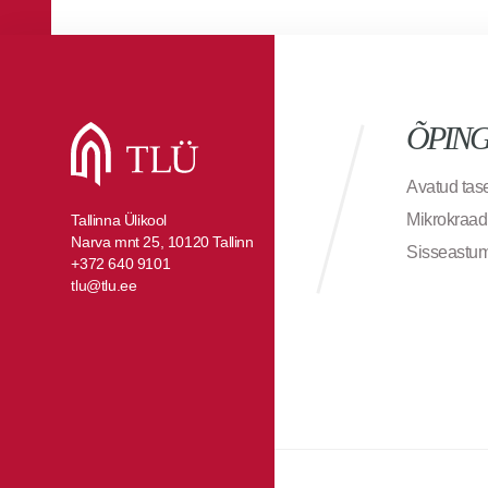
ÕPIN
Avatud ta
Mikrokraad
Tallinna Ülikool
Narva mnt 25, 10120 Tallinn
Sisseastu
+372 640 9101
tlu@tlu.ee