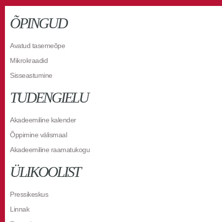
ÕPINGUD
Avatud tasemeõpe
Mikrokraadid
Sisseastumine
TUDENGIELU
Akadeemiline kalender
Õppimine välismaal
Akadeemiline raamatukogu
ÜLIKOOLIST
Pressikeskus
Linnak