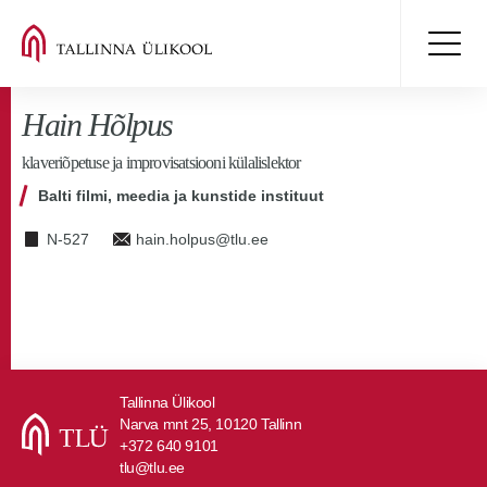
Hain Hõlpus
klaveriõpetuse ja improvisatsiooni külalislektor
Balti filmi, meedia ja kunstide instituut
N-527
hain.holpus@tlu.ee
Tallinna Ülikool
Narva mnt 25, 10120 Tallinn
+372 640 9101
tlu@tlu.ee