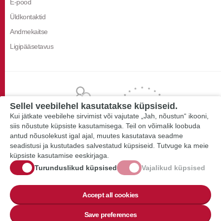
E-pood
Üldkontaktid
Andmekaitse
Ligipääsetavus
Sellel veebilehel kasutatakse küpsiseid.
Kui jätkate veebilehe sirvimist või vajutate „Jah, nõustun“ ikooni,
siis nõustute küpsiste kasutamisega. Teil on võimalik loobuda
antud nõusolekust igal ajal, muutes kasutatava seadme
seadistusi ja kustutades salvestatud küpsiseid. Tutvuge ka meie
küpsiste kasutamise eeskirjaga.
Turunduslikud küpsised
Vajalikud küpsised
Accept all cookies
Save preferences