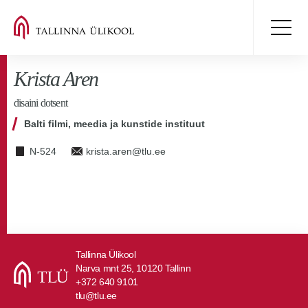
Krista Aren
disaini dotsent
Balti filmi, meedia ja kunstide instituut
N-524
krista.aren@tlu.ee
Tallinna Ülikool
Narva mnt 25, 10120 Tallinn
+372 640 9101
tlu@tlu.ee