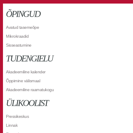
ÕPINGUD
Avatud tasemeõpe
Mikrokraadid
Sisseastumine
TUDENGIELU
Akadeemiline kalender
Õppimine välismaal
Akadeemiline raamatukogu
ÜLIKOOLIST
Pressikeskus
Linnak