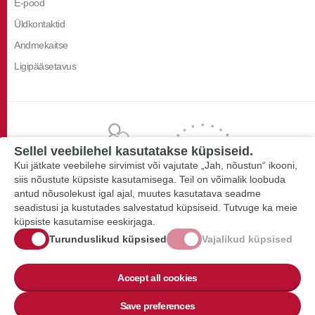
E-pood
Üldkontaktid
Andmekaitse
Ligipääsetavus
Sellel veebilehel kasutatakse küpsiseid.
Kui jätkate veebilehe sirvimist või vajutate „Jah, nõustun“ ikooni,
siis nõustute küpsiste kasutamisega. Teil on võimalik loobuda
antud nõusolekust igal ajal, muutes kasutatava seadme
seadistusi ja kustutades salvestatud küpsiseid. Tutvuge ka meie
küpsiste kasutamise eeskirjaga.
Turunduslikud küpsised
Vajalikud küpsised
Accept all cookies
Save preferences