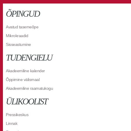
ÕPINGUD
Avatud tasemeõpe
Mikrokraadid
Sisseastumine
TUDENGIELU
Akadeemiline kalender
Õppimine välismaal
Akadeemiline raamatukogu
ÜLIKOOLIST
Pressikeskus
Linnak