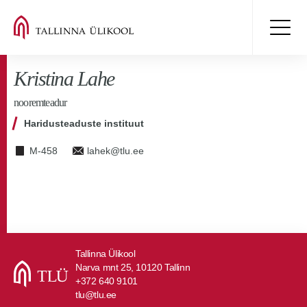
Kristina Lahe
nooremteadur
Haridusteaduste instituut
M-458
lahek@tlu.ee
Tallinna Ülikool
Narva mnt 25, 10120 Tallinn
+372 640 9101
tlu@tlu.ee