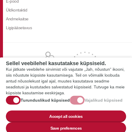
E-pood
Üldkontaktid
Andmekaitse
Ligipääsetavus
Sellel veebilehel kasutatakse küpsiseid.
Kui jätkate veebilehe sirvimist või vajutate „Jah, nõustun“ ikooni,
siis nõustute küpsiste kasutamisega. Teil on võimalik loobuda
antud nõusolekust igal ajal, muutes kasutatava seadme
seadistusi ja kustutades salvestatud küpsiseid. Tutvuge ka meie
küpsiste kasutamise eeskirjaga.
Turunduslikud küpsised
Vajalikud küpsised
Accept all cookies
Save preferences