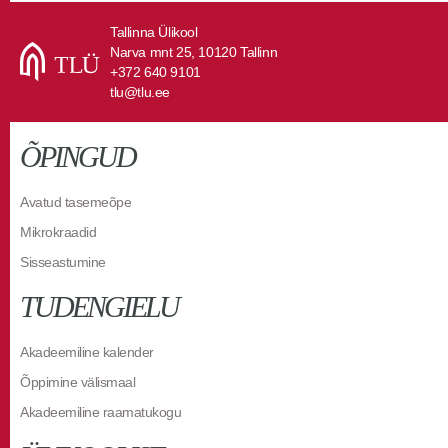
Tallinna Ülikool
Narva mnt 25, 10120 Tallinn
+372 640 9101
tlu@tlu.ee
ÕPINGUD
Avatud tasemeõpe
Mikrokraadid
Sisseastumine
TUDENGIELU
Akadeemiline kalender
Õppimine välismaal
Akadeemiline raamatukogu