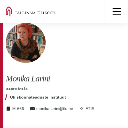
Monika Larini
nooremteadur
Ühiskonnateaduste instituut
M-666
monika.larini@tlu.ee
ETIS