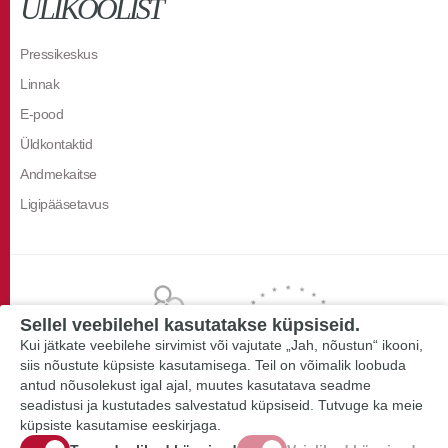
ÜLIKOOLIST
Pressikeskus
Linnak
E-pood
Üldkontaktid
Andmekaitse
Ligipääsetavus
Sellel veebilehel kasutatakse küpsiseid.
Kui jätkate veebilehe sirvimist või vajutate „Jah, nõustun“ ikooni,
siis nõustute küpsiste kasutamisega. Teil on võimalik loobuda
antud nõusolekust igal ajal, muutes kasutatava seadme
seadistusi ja kustutades salvestatud küpsiseid. Tutvuge ka meie
küpsiste kasutamise eeskirjaga.