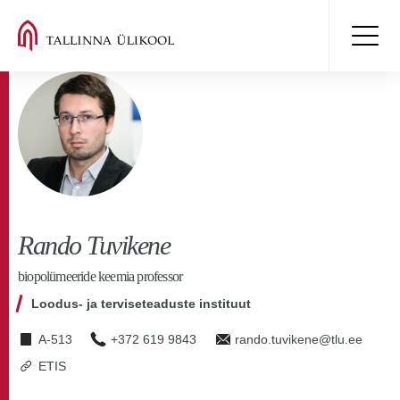
Rando Tuvikene
biopolümeeride keemia professor
Loodus- ja terviseteaduste instituut
A-513
+372 619 9843
rando.tuvikene@tlu.ee
ETIS