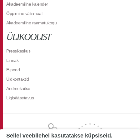
Akadeemiline kalender
Õppimine välismaal
Akadeemiline raamatukogu
ÜLIKOOLIST
Pressikeskus
Linnak
E-pood
Üldkontaktid
Andmekaitse
Ligipääsetavus
Sellel veebilehel kasutatakse küpsiseid.