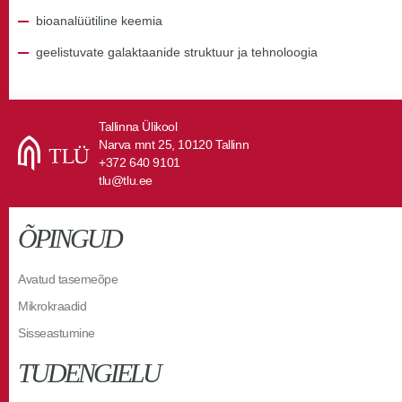
bioanalüütiline keemia
geelistuvate galaktaanide struktuur ja tehnoloogia
Tallinna Ülikool
Narva mnt 25, 10120 Tallinn
+372 640 9101
tlu@tlu.ee
ÕPINGUD
Avatud tasemeõpe
Mikrokraadid
Sisseastumine
TUDENGIELU