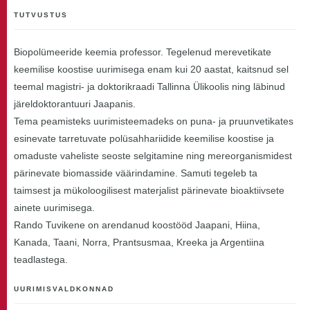
TUTVUSTUS
Biopolümeeride keemia professor. Tegelenud merevetikate
keemilise koostise uurimisega enam kui 20 aastat, kaitsnud sel
teemal magistri- ja doktorikraadi Tallinna Ülikoolis ning läbinud
järeldoktorantuuri Jaapanis.
Tema peamisteks uurimisteemadeks on puna- ja pruunvetikates
esinevate tarretuvate polüsahhariidide keemilise koostise ja
omaduste vaheliste seoste selgitamine ning mereorganismidest
pärinevate biomasside väärindamine. Samuti tegeleb ta
taimsest ja mükoloogilisest materjalist pärinevate bioaktiivsete
ainete uurimisega.
Rando Tuvikene on arendanud koostööd Jaapani, Hiina,
Kanada, Taani, Norra, Prantsusmaa, Kreeka ja Argentiina
teadlastega.
UURIMISVALDKONNAD