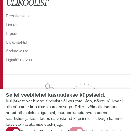
ÜLIKOOLIST
Pressikeskus
Linnak
E-pood
Üldkontaktid
Andmekaitse
Ligipääsetavus
Sellel veebilehel kasutatakse küpsiseid.
Kui jätkate veebilehe sirvimist või vajutate „Jah, nõustun“ ikooni,
siis nõustute küpsiste kasutamisega. Teil on võimalik loobuda
antud nõusolekust igal ajal, muutes kasutatava seadme
seadistusi ja kustutades salvestatud küpsiseid. Tutvuge ka meie
küpsiste kasutamise eeskirjaga.