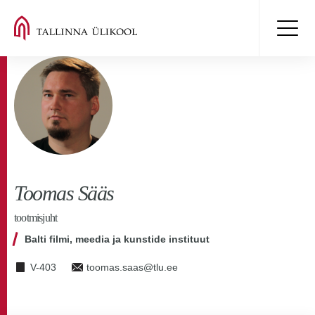
Toomas Sääs
tootmisjuht
Balti filmi, meedia ja kunstide instituut
V-403
toomas.saas@tlu.ee