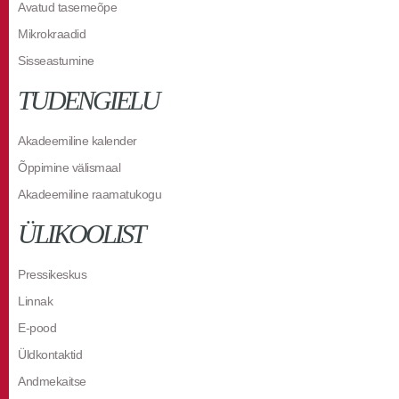
Avatud tasemeõpe
Mikrokraadid
Sisseastumine
TUDENGIELU
Akadeemiline kalender
Õppimine välismaal
Akadeemiline raamatukogu
ÜLIKOOLIST
Pressikeskus
Linnak
E-pood
Üldkontaktid
Andmekaitse