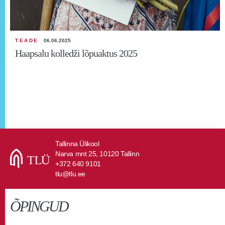
TEADE
06.06.2025
Haapsalu kolledži lõpuaktus 2025
Tallinna Ülikool
Narva mnt 25, 10120 Tallinn
+372 640 9101
tlu@tlu.ee
ÕPINGUD