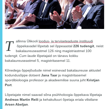
T
allinna Ülikooli
loodus- ja terviseteaduste instituudi
õppekavadel lõpetab sel õppeaastal
226 tudengit
, neist
bakalaureuseastmel 126 ning magistriastmel 100
tudengit.
Cum laude
lõpetajaid on tänavu kokku
bakalaureuseastmel 5, magistritasemel 11.
Kõnedega õppejõudude nimel esinevad bakalaureuse aktustel
kodundusõppe dotsent
Jana Taar
ja magistritasemel
spordibioloogia professor ja akadeemilise suuna juht
Kristjan
Port
.
Lõpetajate nimel saavad sõna psühholoogia õppekava lõpetaja
Andreas Martin Reili
ja kehakultuuri õpetaja eriala vilistlane
Arsen Abeljan
.