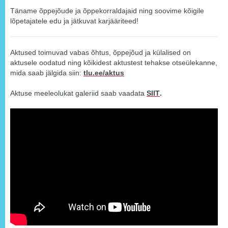
Täname õppejõude ja õppekorraldajaid ning soovime kõigile
lõpetajatele edu ja jätkuvat karjääriteed!
Aktused toimuvad vabas õhtus, õppejõud ja külalised on
aktusele oodatud ning kõikidest aktustest tehakse otseülekanne,
mida saab jälgida siin:
tlu.ee/aktus
Aktuse meeleolukat galeriid saab vaadata
SIIT
.