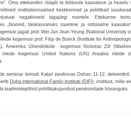
ons“. Oma ettekandes räägib ta tööturule kaasatuse ja heaolu
 millised institutsionaalsed keskkonnad ja poliitikad suudav
tõrjutuse negatiivseid tagajärgi noortele. Ettekanne toi
nis „Noored, täiskasvanuks saamine ja sotsiaalne kaasatus
kogemusi jagab prof. Wei-Jun Jean Yeung (National University o
riikide kogemusi prof. Filip de Boeck (Institute for Anthropolog
ca), Ameerika Ühendriikide kogemusi Nickolas Zill (Washi
 riikide kogemusi United Nations (UN) Araabia riikide d
a.
ide seminar toimub Katari pealinnas Dohas 11-12. detsembril.
eerib
Doha International Family Institute (DIFI)
, instituut, mille
a teadmistepõhist poliitikakujundust perekondade hüvanguks.