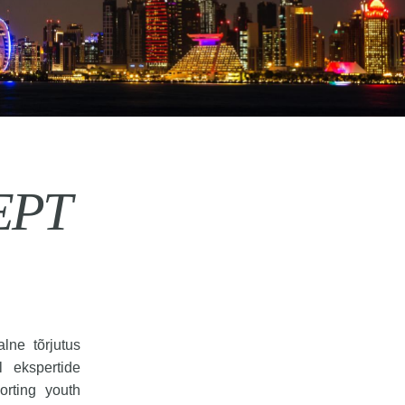
EPT
lne tõrjutus
 ekspertide
orting youth