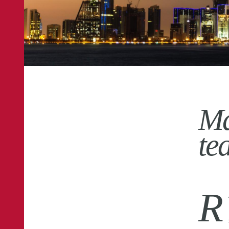
Ma
te
R