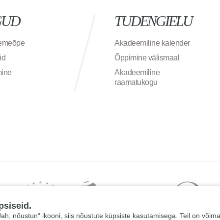
GUD
TUDENGIELU
semeõpe
Akadeemiline kalender
id
Õppimine välismaal
mine
Akadeemiline
raamatukogu
psiseid.
 „Jah, nõustun“ ikooni, siis nõustute küpsiste kasutamisega. Teil on võim