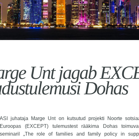
rge Unt jagab EXC
adustulemusi Dohas
ASI juhataja Marge Unt on kutsutud projekti Noorte sotsiaa
Euroopas (EXCEPT) tulemustest rääkima Dohas toimuval
seminaril „The role of families and family policy in supp