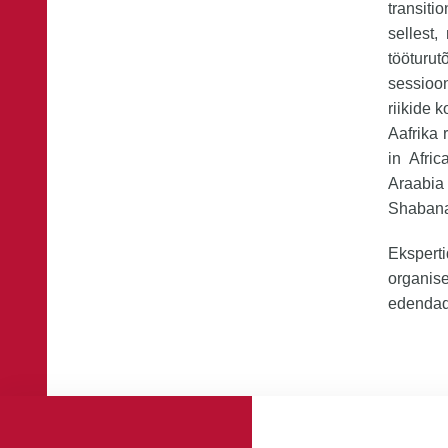
transiti
sellest,
tööturu
sessioo
riikide 
Aafrika 
in Afri
Araabia
Shaban
Ekspert
organis
edendad