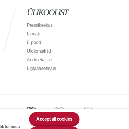
ÜLIKOOLIST
Pressikeskus
Linnak
E-pood
Üldkontaktid
Andmekaitse
Ligipääsetavus
Accept all cookies
alik loobuda