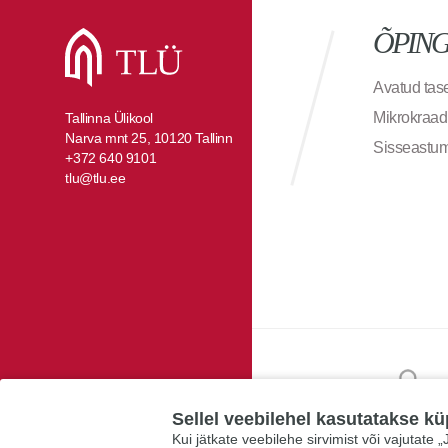
ÕPIN
Avatud ta
Mikrokraad
Tallinna Ülikool
Narva mnt 25, 10120 Tallinn
Sisseastu
+372 640 9101
tlu@tlu.ee
Sellel veebilehel kasutatakse kü
Kui jätkate veebilehe sirvimist või vajutate