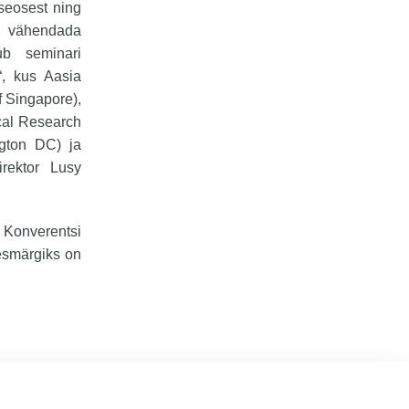
 seosest ning
ad vähendada
mub seminari
“, kus Aasia
f Singapore),
ical Research
ngton DC) ja
irektor Lusy
 Konverentsi
 eesmärgiks on