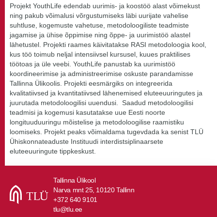
Projekt YouthLife edendab uurimis- ja koostöö alast võimekust
ning pakub võimalusi võrgustumiseks läbi uurijate vahelise
suhtluse, kogemuste vahetuse, metodoloogiliste teadmiste
jagamise ja ühise õppimise ning õppe- ja uurimistöö alastel
lähetustel. Projekti raames käivitatakse RASI metodoloogia kool,
kus töö toimub neljal intensiivsel kursusel, kuues praktilises
töötoas ja üle veebi. YouthLife panustab ka uurimistöö
koordineerimise ja administreerimise oskuste parandamisse
Tallinna Ülikoolis. Projekti eesmärgiks on integreerida
kvalitatiivsed ja kvantitatiivsed lähenemised eluteeuuringutes ja
juurutada metodoloogilisi uuendusi. Saadud metodoloogilisi
teadmisi ja kogemusi kasutatakse uue Eesti noorte
longituuduuringu mõistelise ja metodoloogilise raamistiku
loomiseks. Projekt peaks võimaldama tugevdada ka senist TLÜ
Ühiskonnateaduste Instituudi interdistsiplinaarsete
eluteeuuringute tippkeskust.
Tallinna Ülikool
Narva mnt 25, 10120 Tallinn
+372 640 9101
tlu@tlu.ee