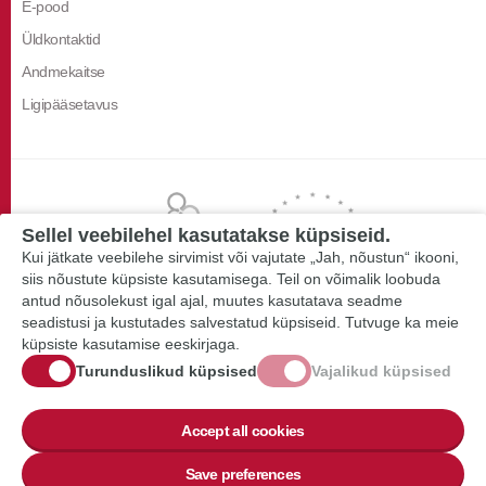
E-pood
Üldkontaktid
Andmekaitse
Ligipääsetavus
Sellel veebilehel kasutatakse küpsiseid.
Kui jätkate veebilehe sirvimist või vajutate „Jah, nõustun“ ikooni,
siis nõustute küpsiste kasutamisega. Teil on võimalik loobuda
antud nõusolekust igal ajal, muutes kasutatava seadme
seadistusi ja kustutades salvestatud küpsiseid. Tutvuge ka meie
küpsiste kasutamise eeskirjaga.
Turunduslikud küpsised
Vajalikud küpsised
Accept all cookies
Save preferences