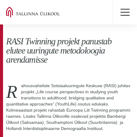
RASI Twinning projekt panustab
elutee uuringute metodoloogia
arendamisse
R
ahvusvaheliste Sotsiaaluuringute Keskuse (RASI) juhitav
projekt „Life course perspectives in studying youth
transitions to adulthood: bridging qualitative and
quantitative approaches“ (YouthLife) osutus edukaks.
Kolmeaastast projekt rahastab Euroopa Liit Twinning programmi
raames. Lisaks Tallinna Ülikoolile osalevad projektis Bambergi
Ülikool (Saksamaa), Southamptoni Ülikool (Suurbritannia) ja
Hollandi Interdistsiplinaarne Demograafia Instituut.