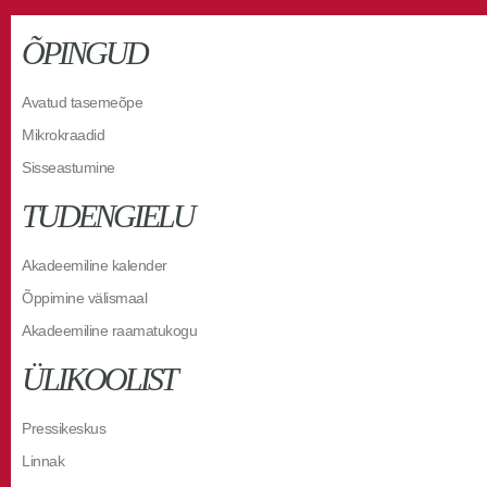
ÕPINGUD
Avatud tasemeõpe
Mikrokraadid
Sisseastumine
TUDENGIELU
Akadeemiline kalender
Õppimine välismaal
Akadeemiline raamatukogu
ÜLIKOOLIST
Pressikeskus
Linnak