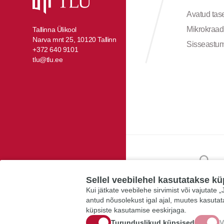
Avatud ta
Mikrokraad
Tallinna Ülikool
Narva mnt 25, 10120 Tallinn
Sisseastu
+372 640 9101
tlu@tlu.ee
Sellel veebilehel kasutatakse kü
Kui jätkate veebilehe sirvimist või vajutate
antud nõusolekust igal ajal, muutes kasuta
küpsiste kasutamise eeskirjaga.
Turunduslikud küpsised
V