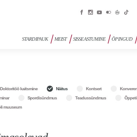
STARDIPAUK
MEIST
SISSEASTUMINE
ÕPINGUD
Doktoritöö kaitsmine
Näitus
Kontsert
Konveren
minar
Spordisündmus
Teadussündmus
Õppet
ooli muuseum