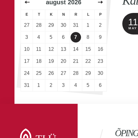
Kä
august
2026
E
T
K
N
R
L
P
11
27
28
29
30
31
1
2
MAY
3
4
5
6
7
8
9
10
11
12
13
14
15
16
17
18
19
20
21
22
23
24
25
26
27
28
29
30
31
1
2
3
4
5
6
ÕPIN