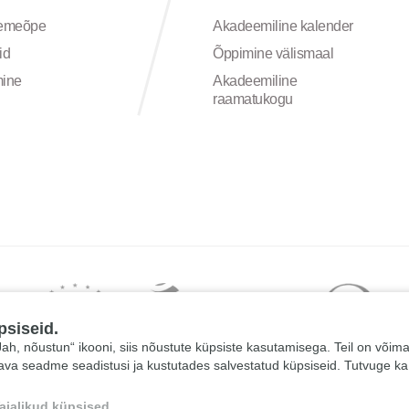
semeõpe
Akadeemiline kalender
id
Õppimine välismaal
mine
Akadeemiline
raamatukogu
psiseid.
 „Jah, nõustun“ ikooni, siis nõustute küpsiste kasutamisega. Teil on võim
tava seadme seadistusi ja kustutades salvestatud küpsiseid. Tutvuge k
ajalikud küpsised