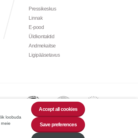
Pressikeskus
Linnak
E-pood
Üldkontaktid
Andmekaitse
Ligipääsetavus
Accept all cookies
alik loobuda
a meie
Save preferences