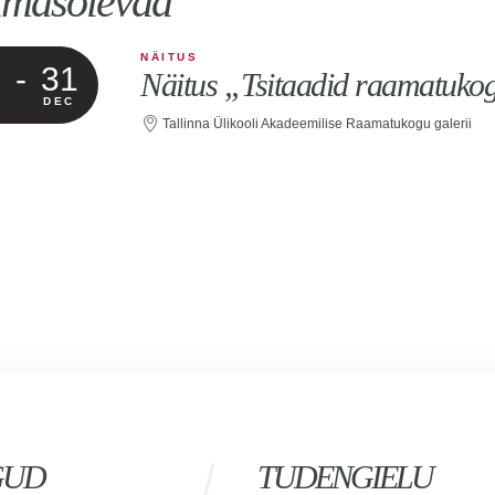
imasolevad
NÄITUS
31
Näitus „Tsitaadid raamatukog
DEC
Tallinna Ülikooli Akadeemilise Raamatukogu galerii
GUD
TUDENGIELU