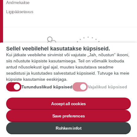
Andmekaitse
Ligipääsetavus
Sellel veebilehel kasutatakse küpsiseid.
Kui jätkate veebilehe sirvimist või vajutate „Jah, nõustun“ ikooni,
siis nõustute küpsiste kasutamisega. Teil on võimalik loobuda
antud nõusolekust igal ajal, muutes kasutatava seadme
seadistusi ja kustutades salvestatud küpsiseid. Tutvuge ka meie
küpsiste kasutamise eeskirjaga.
Turunduslikud küpsised
Vajalikud küpsised
Accept all cookies
Save preferences
Rohkem infot