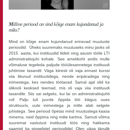
M
illine periood on sind kõige enam kujundanud ja
miks?
Mind on kõige enam kujundanud erinevad muutuste
perioodid. Üheks suuremaks muutuseks minu jaoks oli
2015. aasta, kui instituudid liideti ning asusin tööle LTI
administratiivjuhi kohale. See ametikoht andis mulle
võimaluse tegeleda paljude tööülesannetega instituudi
juhtimise tasandil. Väga kiiresti oli vaja ennast kurssi
viia liitunud instituutidega, nende eripäradega ning
inimestega, kes nendes töötavad. Samal ajal olid ka
ülikooli kesksed teemad, mis oli vaja viia instituudi
tasandile. Siis sai selgeks, kui lai on administratiivjuhti
roll. Palju tuli juurde õppida töö käigus uues
struktuuris, uute inimestega ja mitte alati selgete
juhistega. See periood õpetas mind muutustega kaasa
minema, neid õppima ning mitte kartma. Samuti võtma
suuremat vastutust instituudi töös ning hakkama
saamist ka pingelistel perioodidel. Olen väga tänulik