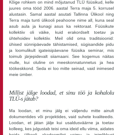
Kõige rohkem on mind mõjutanud TLÜ füüsikud, kelle
juures oma tööd 2006. aastal Terra maja 5. korrusel
alustasin. Samal aastal asutati Tallinna Ülikool ning
Terra maja tunti ülikooli peahoone nime all, kuna seal
asub aula ja kunagi asus ka rektoraat. Füüsikute
kollektiiv oli väike, kuid erakordselt toetav ja
ühtehoidev kollektiiv. Meil olid oma traditsioonid:
ühised sünnipäevade tähistamised, sügisandide pidu
ja loomulikult igateisipäevane füüsika seminar, mis
toimub järjepidevalt siiamaani. See kogemus näitas
mulle, kui oluline on meeskonnatunnetus ja hea
töökeskkond. Seda ei loo mitte seinad, vaid inimesed
meie ümber.
Millist jälge loodad, et sinu töö ja kohalolu
TLÜ-s jätab?
Ma loodan, et minu jälg ei väljendu mitte ainult
dokumentides või projektides, vaid suhete kvaliteedis.
Loodan, et jätan jälje kui usaldusväärne ja toetav
kolleeg, kes julgustab teisi oma ideid ellu viima, aidates
hoida ülikooli akadeemilist vaimu ja inimlikkust