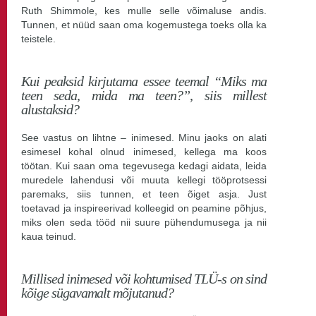
Ruth Shimmole, kes mulle selle võimaluse andis.
Tunnen, et nüüd saan oma kogemustega toeks olla ka
teistele.
Kui peaksid kirjutama essee teemal “Miks ma
teen seda, mida ma teen?”, siis millest
alustaksid?
See vastus on lihtne – inimesed. Minu jaoks on alati
esimesel kohal olnud inimesed, kellega ma koos
töötan. Kui saan oma tegevusega kedagi aidata, leida
muredele lahendusi või muuta kellegi tööprotsessi
paremaks, siis tunnen, et teen õiget asja. Just
toetavad ja inspireerivad kolleegid on peamine põhjus,
miks olen seda tööd nii suure pühendumusega ja nii
kaua teinud.
Millised inimesed või kohtumised TLÜ-s on sind
kõige sügavamalt mõjutanud?