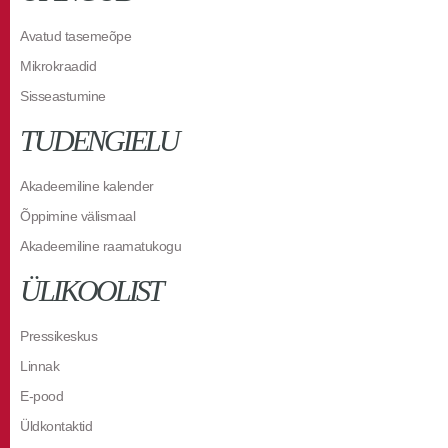
Avatud tasemeõpe
Mikrokraadid
Sisseastumine
TUDENGIELU
Akadeemiline kalender
Õppimine välismaal
Akadeemiline raamatukogu
ÜLIKOOLIST
Pressikeskus
Linnak
E-pood
Üldkontaktid