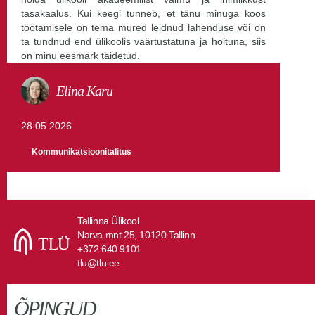
tasakaalus. Kui keegi tunneb, et tänu minuga koos
töötamisele on tema mured leidnud lahenduse või on
ta tundnud end ülikoolis väärtustatuna ja hoituna, siis
on minu eesmärk täidetud.
Elina Karu
28.05.2026
Kommunikatsioonitalitus
Tallinna Ülikool
Narva mnt 25, 10120 Tallinn
+372 640 9101
tlu@tlu.ee
ÕPINGUD