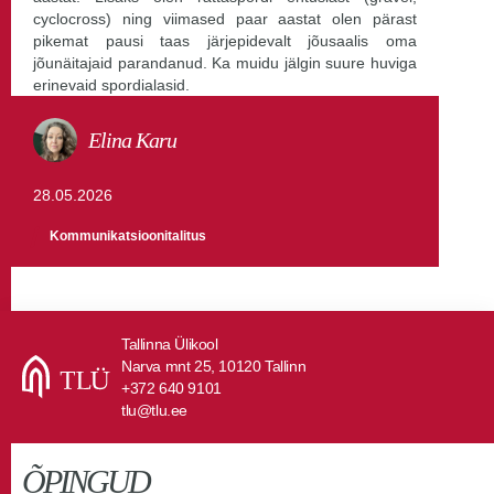
cyclocross
) ning viimased paar aastat olen pärast
pikemat pausi taas järjepidevalt jõusaalis oma
jõunäitajaid parandanud. Ka muidu jälgin suure huviga
erinevaid spordialasid.
Elina Karu
28.05.2026
Kommunikatsioonitalitus
Tallinna Ülikool
Narva mnt 25, 10120 Tallinn
+372 640 9101
tlu@tlu.ee
ÕPINGUD