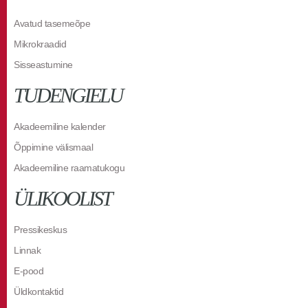
Avatud tasemeõpe
Mikrokraadid
Sisseastumine
TUDENGIELU
Akadeemiline kalender
Õppimine välismaal
Akadeemiline raamatukogu
ÜLIKOOLIST
Pressikeskus
Linnak
E-pood
Üldkontaktid