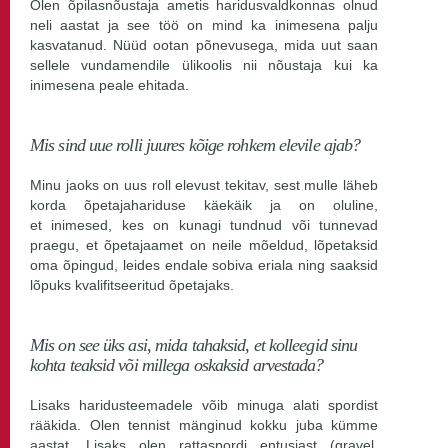
Olen õpilasnõustaja ametis haridusvaldkonnas olnud
neli aastat ja see töö on mind ka inimesena palju
kasvatanud. Nüüd ootan põnevusega, mida uut saan
sellele vundamendile ülikoolis nii nõustaja kui ka
inimesena peale ehitada.
Mis sind uue rolli juures kõige rohkem elevile ajab?
Minu jaoks on uus roll elevust tekitav, sest mulle läheb
korda õpetajahariduse käekäik ja on oluline,
et inimesed, kes on kunagi tundnud või tunnevad
praegu, et õpetajaamet on neile mõeldud, lõpetaksid
oma õpingud, leides endale sobiva eriala ning saaksid
lõpuks kvalifitseeritud õpetajaks.
Mis on see üks asi, mida tahaksid, et kolleegid sinu
kohta teaksid või millega oskaksid arvestada?
Lisaks haridusteemadele võib minuga alati spordist
rääkida. Olen tennist mänginud kokku juba kümme
aastat. Lisaks olen rattaspordi entusiast (
gravel
,