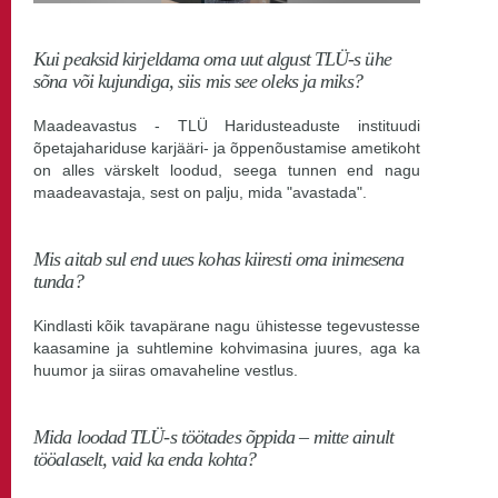
Kui peaksid kirjeldama oma uut algust TLÜ-s ühe
sõna või kujundiga, siis mis see oleks ja miks?
Maadeavastus - TLÜ Haridusteaduste instituudi
õpetajahariduse karjääri- ja õppenõustamise ametikoht
on alles värskelt loodud, seega tunnen end nagu
maadeavastaja, sest on palju, mida "avastada".
Mis aitab sul end uues kohas kiiresti oma inimesena
tunda?
Kindlasti kõik tavapärane nagu ühistesse tegevustesse
kaasamine ja suhtlemine kohvimasina juures, aga ka
huumor ja siiras omavaheline vestlus.
Mida loodad TLÜ-s töötades õppida – mitte ainult
tööalaselt, vaid ka enda kohta?